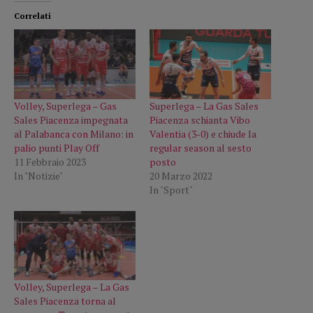
Correlati
Volley, Superlega – Gas
Superlega – La Gas Sales
Sales Piacenza impegnata
Piacenza schianta Vibo
al Palabanca con Milano: in
Valentia (3-0) e chiude la
palio punti Play Off
regular season al sesto
11 Febbraio 2023
posto
In "Notizie"
20 Marzo 2022
In "Sport"
Volley, Superlega – La Gas
Sales Piacenza torna al