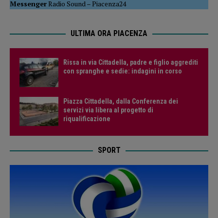
Messenger
Radio Sound
–
Piacenza24
ULTIMA ORA PIACENZA
Rissa in via Cittadella, padre e figlio aggrediti
con spranghe e sedie: indagini in corso
Piazza Cittadella, dalla Conferenza dei
servizi via libera al progetto di
riqualificazione
SPORT