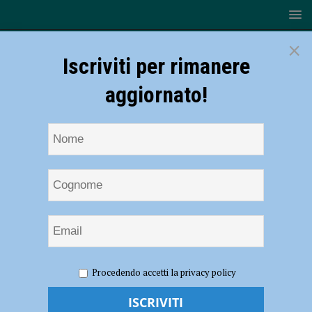
×
Iscriviti per rimanere
aggiornato!
HOME
NOTIZIE
SPORT
Vittoria netta: Gas Sales
Procedendo accetti la privacy policy
Bluenergy torna dalla Calabria con tre punti pesanti
Vittoria netta: Gas Sales Bluenergy torna