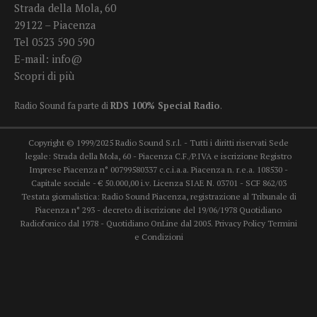
Strada della Mola, 60
29122 – Piacenza
Tel 0523 590 590
E-mail:
info@
Scopri di più
Radio Sound fa parte di
RDS 100% Special Radio
.
Copyright © 1999/2025 Radio Sound S.r.l. - Tutti i diritti riservati Sede
legale: Strada della Mola, 60 - Piacenza C.F./P.IVA e iscrizione Registro
Imprese Piacenza n° 00799580337 c.c.i.a.a. Piacenza n. r.e.a. 108530 -
Capitale sociale - € 50.000,00 i.v. Licenza SIAE N. 03701 - SCF 862/03
Testata giornalistica: Radio Sound Piacenza, registrazione al Tribunale di
Piacenza n° 293 - decreto di iscrizione del 19/06/1978 Quotidiano
Radiofonico dal 1978 - Quotidiano OnLine dal 2005.
Privacy Policy
Termini
e Condizioni