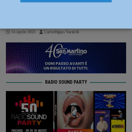
Gara 3 delle Semifinali. Galassi: “A Trento
con il coltello fra i denti”
16 Aprile 2025
Carlofilippo Vardelli
RADIO SOUND PARTY