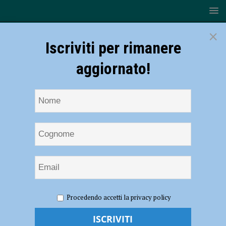
×
Iscriviti per rimanere
aggiornato!
HOME
NOTIZIE
Volley – Gas Sales Piacenza, giovedì c’è
Procedendo accetti la privacy policy
Gara 3 delle Semifinali. Galassi: “A Trento con il coltello fra i denti”
Volley – Gas Sales Piacenza, giovedì c’è