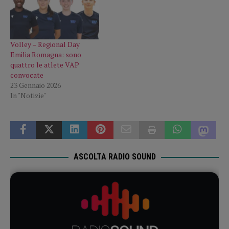
Volley – Regional Day
Emilia Romagna: sono
quattro le atlete VAP
convocate
23 Gennaio 2026
In "Notizie"
ASCOLTA RADIO SOUND