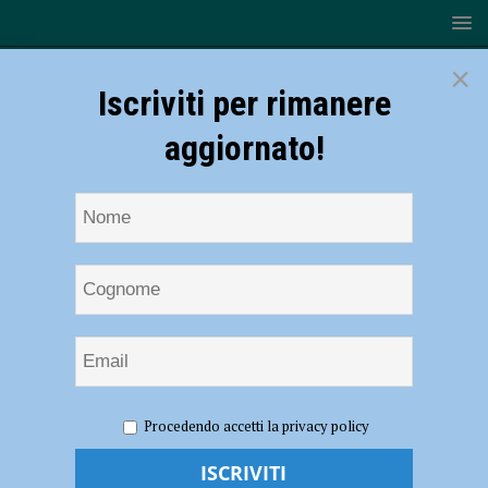
×
Iscriviti per rimanere
aggiornato!
HOME
NOTIZIE
Volley – La VAP si arrende a Modena
Procedendo accetti la privacy policy
nella finale regionale U18
Volley – La VAP si arrende a Modena nella