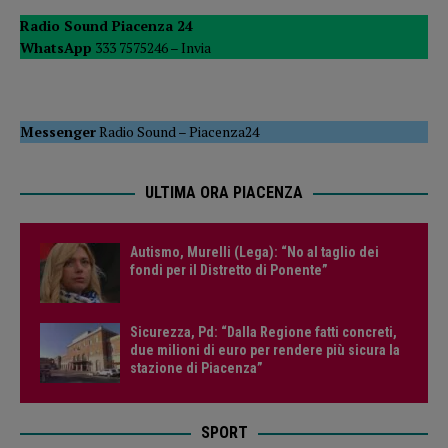
Radio Sound Piacenza 24
WhatsApp
333 7575246 –
Invia
Messenger
Radio Sound
–
Piacenza24
ULTIMA ORA PIACENZA
Autismo, Murelli (Lega): “No al taglio dei
fondi per il Distretto di Ponente”
Sicurezza, Pd: “Dalla Regione fatti concreti,
due milioni di euro per rendere più sicura la
stazione di Piacenza”
SPORT