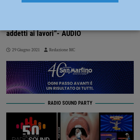
Volontariato in Onda, ospite
l’Associazione Tempus Fugit Percussion:
“Cultura da diffondere, non solo per
addetti ai lavori”- AUDIO
29 Giugno 2021
Redazione MC
RADIO SOUND PARTY