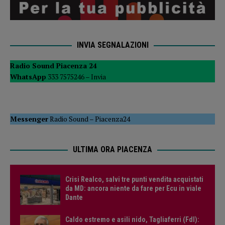
INVIA SEGNALAZIONI
Radio Sound Piacenza 24
WhatsApp
333 7575246 –
Invia
Messenger
Radio Sound
–
Piacenza24
ULTIMA ORA PIACENZA
Crisi Realco, salvi tre punti vendita acquistati
da MD: ancora niente da fare per Ecu in viale
Dante
Caldo estremo e asili nido, Tagliaferri (FdI):