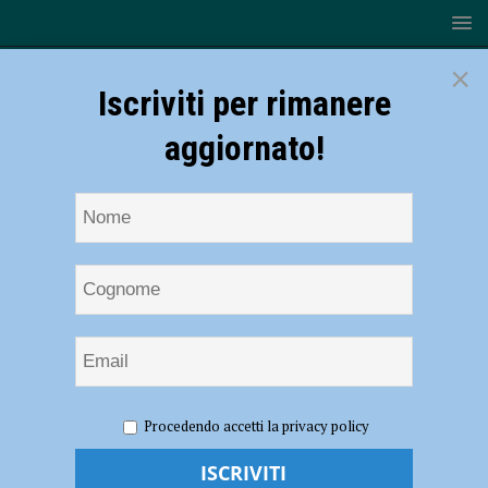
×
Iscriviti per rimanere
aggiornato!
HOME
NOTIZIE
ATTUALITÀ
Volontariato in Onda,
Procedendo accetti la privacy policy
ospite l’Associazione Tempus Fugit Percussion: “Cultura da diffondere,
non solo per addetti ai lavori”- AUDIO