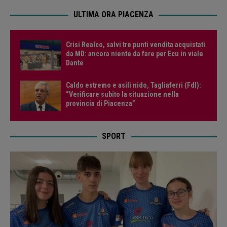
ULTIMA ORA PIACENZA
Crisi Realco, salvi tre punti vendita acquistati
da MD: ancora niente da fare per Ecu in viale
Dante
Caldo estremo e asili nido, Tagliaferri (FdI):
“Verificare subito la situazione nella
provincia di Piacenza”
SPORT