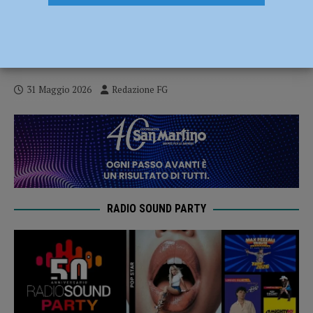
Ziano celebra le sue eccellenze: premiate
cantine e associazioni protagoniste in
Italia e nel mondo
31 Maggio 2026
Redazione FG
RADIO SOUND PARTY