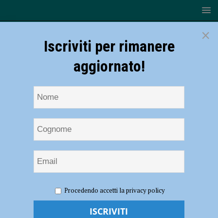
×
Iscriviti per rimanere
aggiornato!
HOME
NOTIZIE
ATTUALITÀ
Ziano celebra le sue
Procedendo accetti la privacy policy
eccellenze: premiate cantine e associazioni protagoniste in Italia e nel
mondo