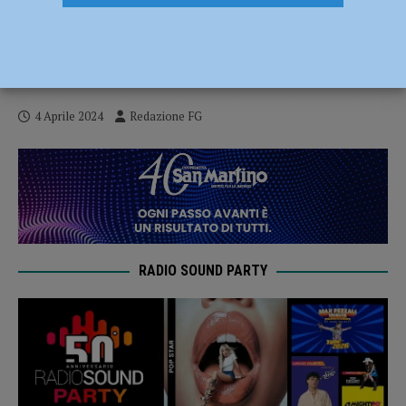
Aggredisce senza motivo un passante,
pochi giorni dopo follie in monopattino:
minorenne “diffidato” dal centro storico
4 Aprile 2024
Redazione FG
RADIO SOUND PARTY