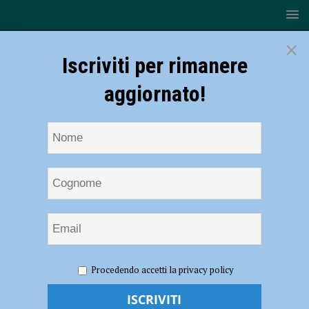
×
Iscriviti per rimanere
aggiornato!
HOME
NOTIZIE
CRONACA PIACENZA
Aggredisce
Procedendo accetti la privacy policy
senza motivo un passante, pochi giorni dopo follie in monopattino:
minorenne “diffidato” dal centro storico