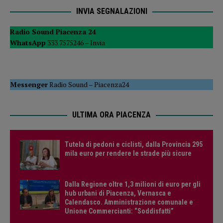
INVIA SEGNALAZIONI
Radio Sound Piacenza 24
WhatsApp
333 7575246 –
Invia
Messenger
Radio Sound
–
Piacenza24
ULTIMA ORA PIACENZA
Tutela di pedoni e ciclisti, dalla Provincia 295
mila euro per rendere le strade più sicure
Dalla Regione oltre 1,3 milioni di euro per gli
hub urbani di Piacenza, Vernasca e
Calendasco. Amministrazione comunale e
Unione Commercianti: “Soddisfatti”