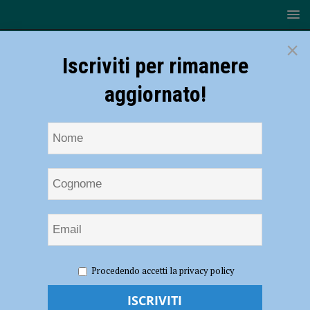
×
Iscriviti per rimanere
aggiornato!
HOME
NOTIZIE
SPORT
BASKET
Assigeco
Procedendo accetti la privacy policy
Piacenza-Biella, 82-74: vittoria importantissima per i Salieri-Boys
Assigeco Piacenza-Biella, 82-74: vittoria