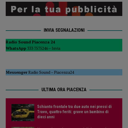
INVIA SEGNALAZIONI
Radio Sound Piacenza 24
WhatsApp
333 7575246 –
Invia
Messenger
Radio Sound
–
Piacenza24
ULTIMA ORA PIACENZA
Schianto frontale tra due auto nei pressi di
Travo, quattro feriti: grave un bambino di
dieci anni