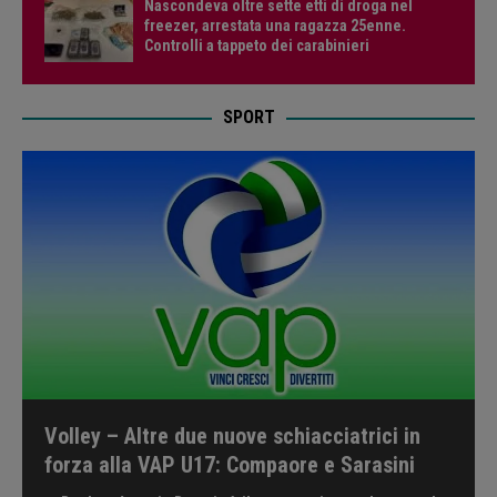
Nascondeva oltre sette etti di droga nel
freezer, arrestata una ragazza 25enne.
Controlli a tappeto dei carabinieri
SPORT
Volley – Altre due nuove schiacciatrici in
forza alla VAP U17: Compaore e Sarasini