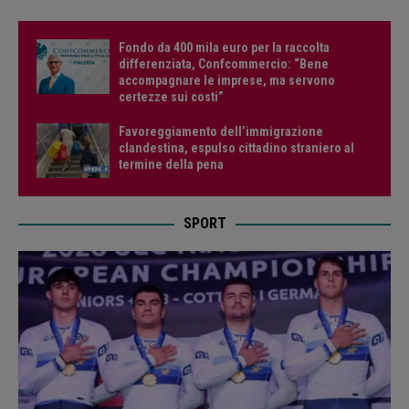
Fondo da 400 mila euro per la raccolta
differenziata, Confcommercio: “Bene
accompagnare le imprese, ma servono
certezze sui costi”
Favoreggiamento dell’immigrazione
clandestina, espulso cittadino straniero al
termine della pena
SPORT