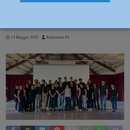
Al via “Bottega FareTeatro”, a XNL venti
giovani attori da tutta Italia a lezione da
Marco Baliani
12 Maggio 2023
Redazione FG