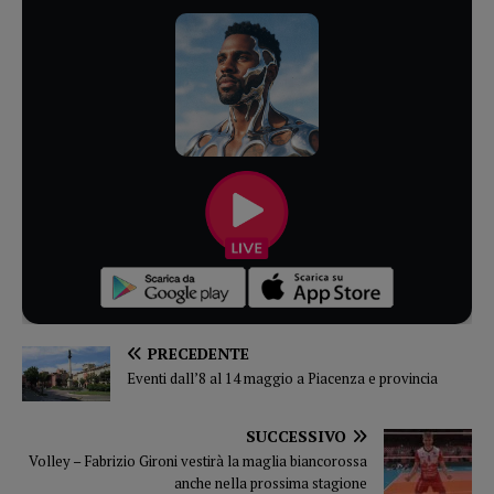
PRECEDENTE
Eventi dall’8 al 14 maggio a Piacenza e provincia
SUCCESSIVO
Volley – Fabrizio Gironi vestirà la maglia biancorossa
anche nella prossima stagione