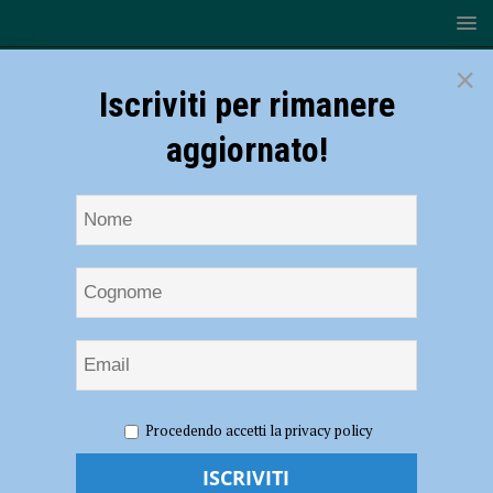
×
Iscriviti per rimanere
aggiornato!
HOME
NOTIZIE
ATTUALITÀ
Al via “Bottega
Procedendo accetti la privacy policy
FareTeatro”, a XNL venti giovani attori da tutta Italia a lezione da
Marco Baliani