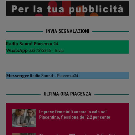
INVIA SEGNALAZIONI
Radio Sound Piacenza 24
WhatsApp
333 7575246 –
Invia
Messenger
Radio Sound
–
Piacenza24
ULTIMA ORA PIACENZA
Imprese femminili ancora in calo nel
Piacentino, flessione del 2,2 per cento