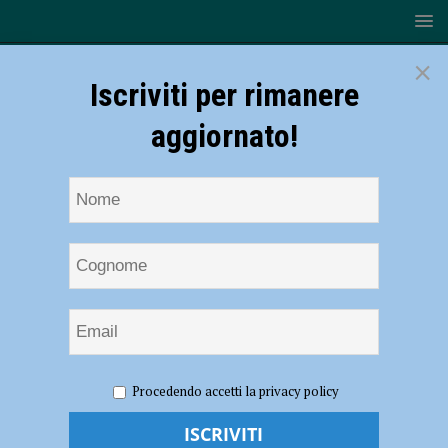
×
Iscriviti per rimanere
aggiornato!
HOME
NOTIZIE
CRONACA PIACENZA
Cade dal
Procedendo accetti la privacy policy
tetto di casa durante alcuni lavori di manutenzione, grave 60enne
Cade dal tetto di casa durante alcuni