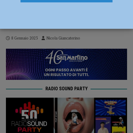
Inizio anno amaro per il Fiorenzuola, tris
della Vis Pesaro al Pavesi. Tabbiani:
“Momento difficile” – AUDIO
8 Gennaio 2023
Nicola Giancaterino
RADIO SOUND PARTY