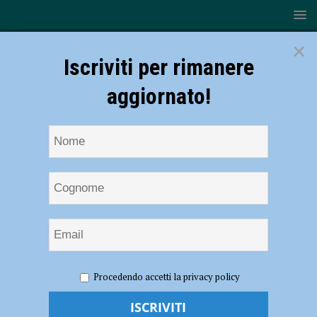
×
Iscriviti per rimanere
aggiornato!
HOME
NOTIZIE
SPORT
CALCIO
Inizio anno
Procedendo accetti la privacy policy
amaro per il Fiorenzuola, tris della Vis Pesaro al Pavesi. Tabbiani:
“Momento difficile” – AUDIO