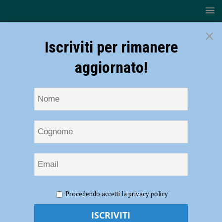
×
Iscriviti per rimanere
aggiornato!
HOME
NOTIZIE
SPORT
CALCIO
La Triestina
Procedendo accetti la privacy policy
supera il Fiorenzuola 1-0, ritorno amaro al “Rocco” per Tabbiani:
“Gara giocata male” – AUDIO