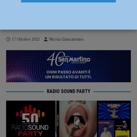
La Triestina supera il Fiorenzuola 1-0,
ritorno amaro al “Rocco” per Tabbiani:
“Gara giocata male” – AUDIO
17 Ottobre 2021
Nicola Giancaterino
RADIO SOUND PARTY