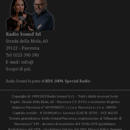
Radio Sound Srl
Strada della Mola, 60
29122 – Piacenza
Tel 0523 590 590
E-mail:
info@
Scopri di più
Radio Sound fa parte di
RDS 100% Special Radio
.
Copyright © 1999/2025 Radio Sound S.r.l. - Tutti i diritti riservati Sede
legale: Strada della Mola, 60 - Piacenza C.F./P.IVA e iscrizione Registro
Imprese Piacenza n° 00799580337 c.c.i.a.a. Piacenza n. r.e.a. 108530 -
Capitale sociale - € 50.000,00 i.v. Licenza SIAE N. 03701 - SCF 862/03
Testata giornalistica: Radio Sound Piacenza, registrazione al Tribunale di
Piacenza n° 293 - decreto di iscrizione del 19/06/1978 Quotidiano
Radiofonico dal 1978 - Quotidiano OnLine dal 2005.
Privacy Policy
Termini