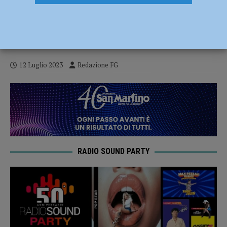
Consiglio comunale, il centrodestra:
“Amministrazione Tarasconi, sempre più
la giunta di cemento e propaganda”
12 Luglio 2023
Redazione FG
RADIO SOUND PARTY