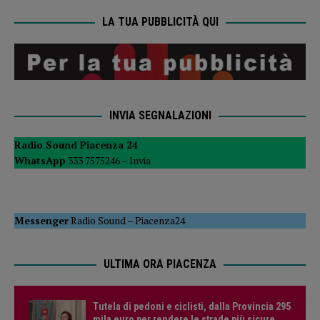
LA TUA PUBBLICITÀ QUI
INVIA SEGNALAZIONI
Radio Sound Piacenza 24
WhatsApp
333 7575246 –
Invia
Messenger
Radio Sound
–
Piacenza24
ULTIMA ORA PIACENZA
Tutela di pedoni e ciclisti, dalla Provincia 295
mila euro per rendere le strade più sicure