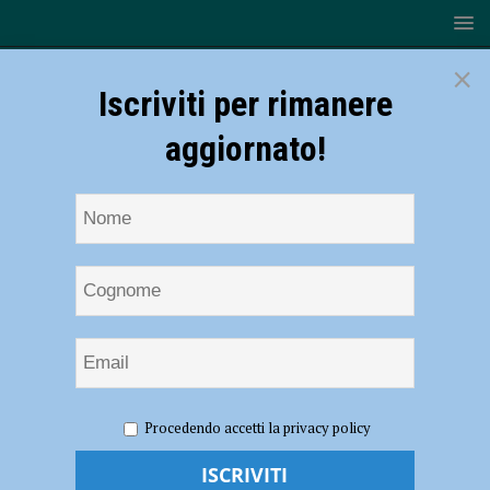
×
Iscriviti per rimanere
aggiornato!
HOME
NOTIZIE
POLITICA
Consiglio comunale, il
Procedendo accetti la privacy policy
centrodestra: “Amministrazione Tarasconi, sempre più la giunta di
cemento e propaganda”