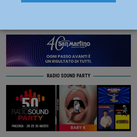
è asso pigliatutto in pista a Ginevra
30 Gennaio 2023
Carlofilippo Vardelli
RADIO SOUND PARTY