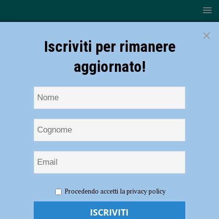
×
Iscriviti per rimanere
aggiornato!
HOME
NOTIZIE
SPORT
CICLISMO
Ciclismo
Procedendo accetti la privacy policy
– La Bft Burzoni VO2 Team Pink è asso pigliatutto in pista a Ginevra
Ciclismo – La Bft Burzoni VO2 Team Pink