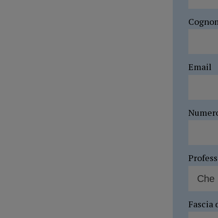
Cogno
Email
Numer
Profes
Fascia 