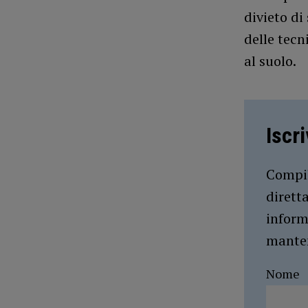
divieto di
delle tecn
al suolo.
Iscr
Compil
dirett
inform
manten
Nome