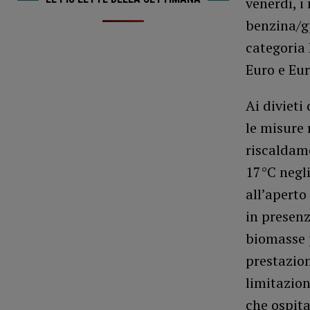
venerdì, i
benzina/gp
categoria 
Euro e Eur
Ai divieti
le misure
riscaldame
17°C negli
all’aperto 
in presenza
biomasse p
prestazion
limitazion
che ospita