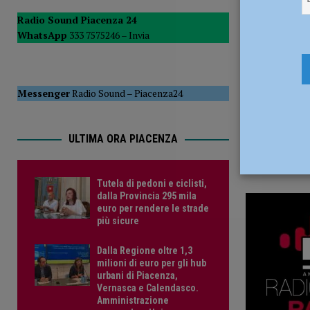
30 Gennaio
POLITICA
Radio Sound Piacenza 24
WhatsApp
333 7575246 –
Invia
[ 5 Agosto 2026 ]
Caldo estremo e asili nido, Tagliaferri (F
Messenger
Radio Sound
–
Piacenza24
ULTIMA ORA PIACENZA
Tutela di pedoni e ciclisti,
dalla Provincia 295 mila
euro per rendere le strade
più sicure
Dalla Regione oltre 1,3
milioni di euro per gli hub
urbani di Piacenza,
Vernasca e Calendasco.
Amministrazione