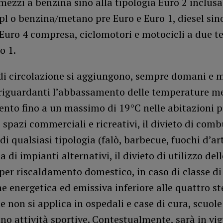
 mezzi a benzina sino alla tipologia Euro 2 inclusa
l o benzina/metano pre Euro e Euro 1, diesel sino
Euro 4 compresa, ciclomotori e motocicli a due t
o 1.
 di circolazione si aggiungono, sempre domani e m
 riguardanti l’abbassamento delle temperature me
nto fino a un massimo di 19°C nelle abitazioni p
 spazi commerciali e ricreativi, il divieto di com
di qualsiasi tipologia (falò, barbecue, fuochi d’arti
 di impianti alternativi, il divieto di utilizzo dell
er riscaldamento domestico, in caso di classe di
e energetica ed emissiva inferiore alle quattro ste
e non si applica in ospedali e case di cura, scuole
no attività sportive. Contestualmente, sarà in vig