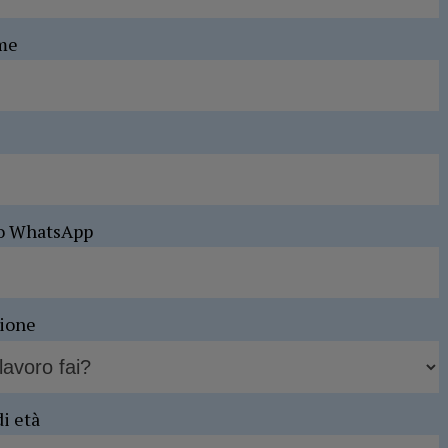
me
o WhatsApp
sione
di età