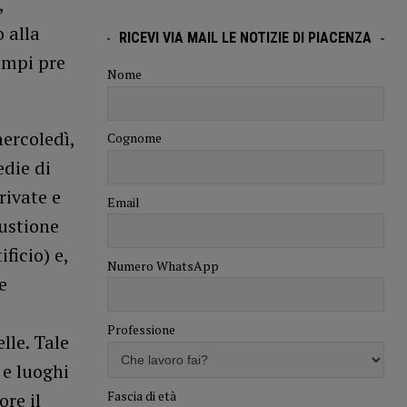
,
 alla
RICEVI VIA MAIL LE NOTIZIE DI PIACENZA
empi pre
Nome
ercoledì,
Cognome
die di
rivate e
Email
bustione
ficio) e,
Numero WhatsApp
e
Professione
lle. Tale
 e luoghi
Fascia di età
ore il