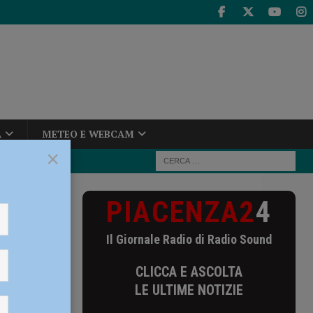
A
METEO E WEBCAM
×
PIACENZA2
4
 martedì e
Il Giornale Radio di Radio Sound
i
CLICCA E ASCOLTA
ive
LE ULTIME NOTIZIE