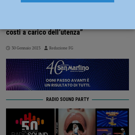
Motorizzazione Civile, Cgil: “Manca il
personale e invece di assumere si
privatizza, con un importante aggravio di
costi a carico dell’utenza”
30 Gennaio 2023
Redazione FG
RADIO SOUND PARTY