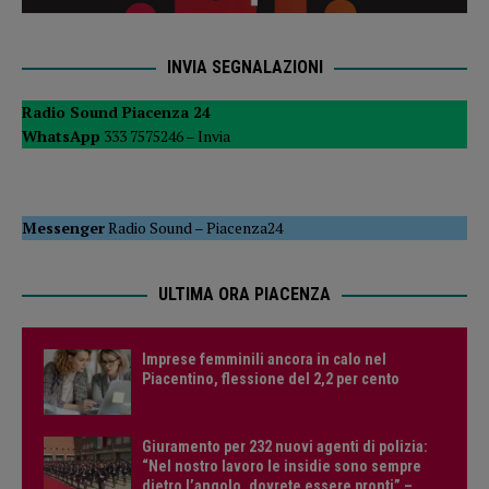
INVIA SEGNALAZIONI
Radio Sound Piacenza 24
WhatsApp
333 7575246 –
Invia
Messenger
Radio Sound
–
Piacenza24
ULTIMA ORA PIACENZA
Imprese femminili ancora in calo nel
Piacentino, flessione del 2,2 per cento
Giuramento per 232 nuovi agenti di polizia:
“Nel nostro lavoro le insidie sono sempre
dietro l’angolo, dovrete essere pronti” –