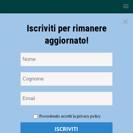
×
Iscriviti per rimanere
aggiornato!
HOME
NOTIZIE
ECONOMIA
Motorizzazione Civile,
Procedendo accetti la privacy policy
Cgil: “Manca il personale e invece di assumere si privatizza, con un
importante aggravio di costi a carico dell’utenza”