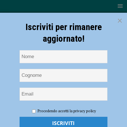
×
Iscriviti per rimanere
aggiornato!
HOME
NOTIZIE
ATTUALITÀ
Il Club Veicoli Storici
Procedendo accetti la privacy policy
Piacenza più forte della pioggia, successo per la manifestazione Motus
Vivendi