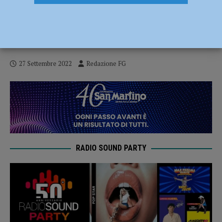
Il Club Veicoli Storici Piacenza più forte
della pioggia, successo per la
manifestazione Motus Vivendi
27 Settembre 2022
Redazione FG
RADIO SOUND PARTY