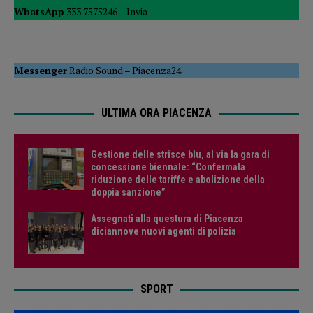
WhatsApp
333 7575246 –
Invia
Messenger
Radio Sound
–
Piacenza24
ULTIMA ORA PIACENZA
Gestione delle strisce blu, al via la gara di
concessione biennale: “Confermata
riduzione delle tariffe e abolizione della
doppia sanzione”
Assegnati alla questura di Piacenza
diciannove nuovi agenti di polizia
SPORT