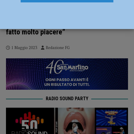
Il salone del PalabancaEventi intitolato a
Corrado Sforza Fogliani: “Sapere di
essere nel cuore della Banca gli avrebbe
fatto molto piacere”
1 Maggio 2023
Redazione FG
RADIO SOUND PARTY