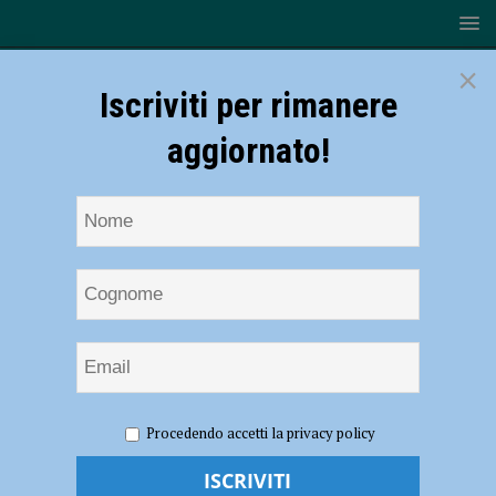
×
Iscriviti per rimanere
aggiornato!
HOME
NOTIZIE
ATTUALITÀ
Il salone del
Procedendo accetti la privacy policy
PalabancaEventi intitolato a Corrado Sforza Fogliani: “Sapere di
essere nel cuore della Banca gli avrebbe fatto molto piacere”