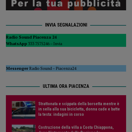
INVIA SEGNALAZIONI
Radio Sound Piacenza 24
WhatsApp
333 7575246 –
Invia
Messenger
Radio Sound
–
Piacenza24
ULTIMA ORA PIACENZA
Strattonata e scippata della borsetta mentre è
in sella alla sua bicicletta, donna cade e batte
la testa: indagini in corso
Costruzione della villa a Costa Chiappona,