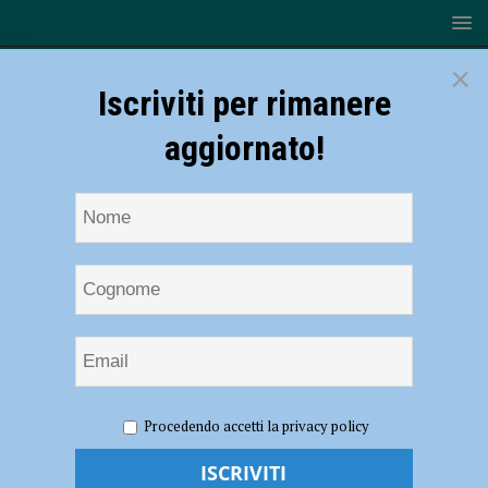
×
Iscriviti per rimanere
aggiornato!
HOME
NOTIZIE
ATTUALITÀ
Dehors gratuiti fino al
Procedendo accetti la privacy policy
31 ottobre anche per attività artigianali e take-away, Barbieri e Cavalli:
“Agevoliamo la ripartenza in piena sicurezza”