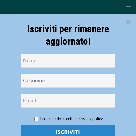
×
Iscriviti per rimanere
aggiornato!
HOME
NOTIZIE
CRONACA PIACENZA
Detenuto si
Procedendo accetti la privacy policy
ferisce alle braccia e lancia il sangue ad agenti e medici poi li
aggredisce. I sindacati: “Così non va, servono investimenti”