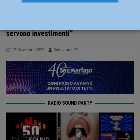
Detenuto si ferisce alle braccia e lancia il
sangue ad agenti e medici poi li
aggredisce. I sindacati: “Così non va,
servono investimenti”
12 Dicembre 2023
Redazione FG
RADIO SOUND PARTY