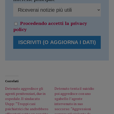
Procedendo accetti la privacy
policy
Correlati
Detenuto aggredisce gli
Detenuto tenta il suicidio
agenti penitenziari, due in
poi aggredisce con uno
ospedale. Il sindacato
sgabello l’agente
Uspp: “Troppi casi
intervenuto in suo
psichiatrici che andrebbero
soccorso: “Aggressioni
affrontati sotto un aspetto
sempre più violente da