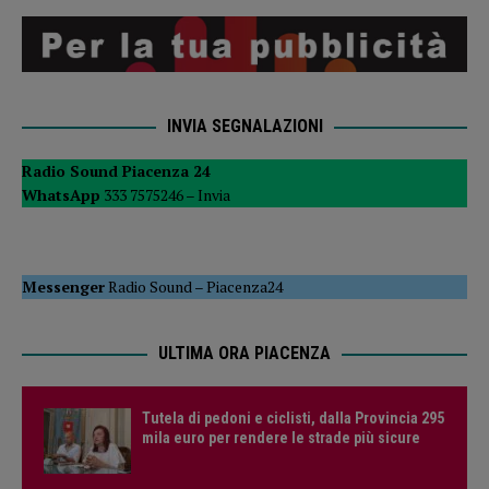
INVIA SEGNALAZIONI
Radio Sound Piacenza 24
WhatsApp
333 7575246 –
Invia
Messenger
Radio Sound
–
Piacenza24
ULTIMA ORA PIACENZA
Tutela di pedoni e ciclisti, dalla Provincia 295
mila euro per rendere le strade più sicure