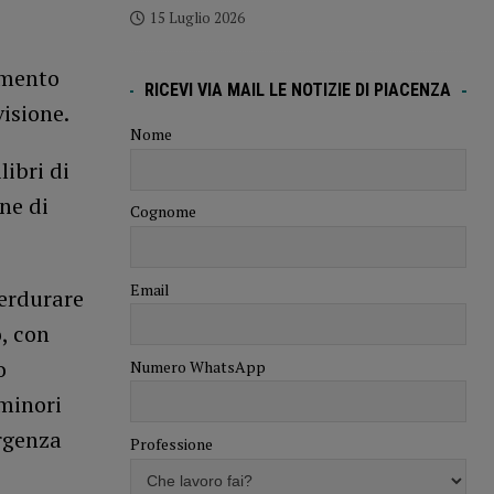
15 Luglio 2026
umento
RICEVI VIA MAIL LE NOTIZIE DI PIACENZA
visione.
Nome
libri di
one di
Cognome
Email
perdurare
, con
o
Numero WhatsApp
 minori
ergenza
Professione