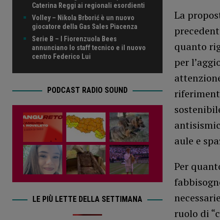
Caterina Reggi ai regionali esordienti
La propost
Volley – Nikola Brborić è un nuovo
giocatore della Gas Sales Piacenza
precedente
Serie B – I Fiorenzuola Bees
quanto rig
annunciano lo staff tecnico e il nuovo
centro Federico Lui
per l’agg
attenzione
PODCAST RADIO SOUND
riferiment
sostenibil
antisismic
aule e spa
Per quanto
fabbisogno
necessarie
LE PIÙ LETTE DELLA SETTIMANA
ruolo di “