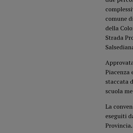
complessiv
comune di 
della Colo
Strada Pro
Salsediana
Approvata 
Piacenza e
staccata d
scuola me
La convenz
eseguiti 
Provincia.