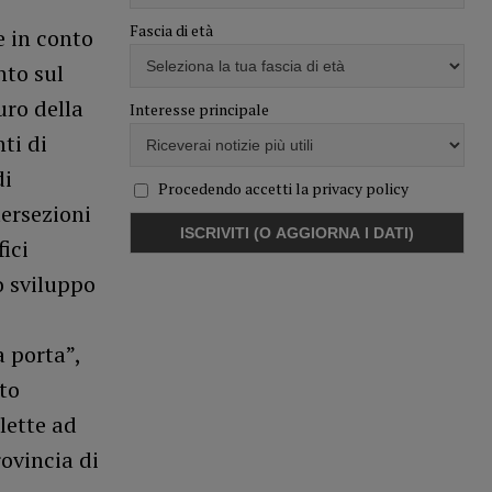
Fascia di età
e in conto
nto sul
uro della
Interesse principale
ti di
di
Procedendo accetti la privacy policy
ersezioni
ici
o sviluppo
a porta”,
to
lette ad
rovincia di