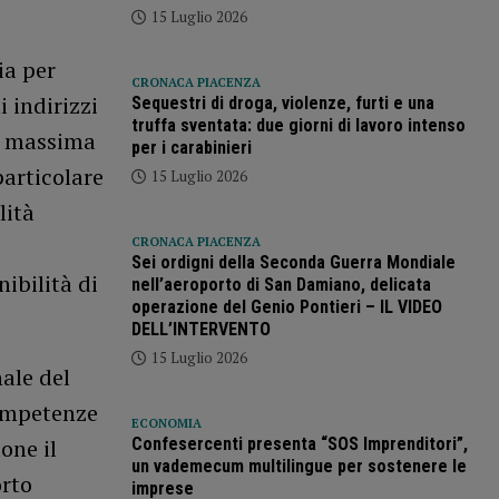
15 Luglio 2026
ia per
CRONACA PIACENZA
 indirizzi
Sequestri di droga, violenze, furti e una
truffa sventata: due giorni di lavoro intenso
: massima
per i carabinieri
particolare
15 Luglio 2026
lità
CRONACA PIACENZA
Sei ordigni della Seconda Guerra Mondiale
nibilità di
nell’aeroporto di San Damiano, delicata
operazione del Genio Pontieri – IL VIDEO
DELL’INTERVENTO
15 Luglio 2026
ale del
competenze
ECONOMIA
Confesercenti presenta “SOS Imprenditori”,
one il
un vademecum multilingue per sostenere le
orto
imprese