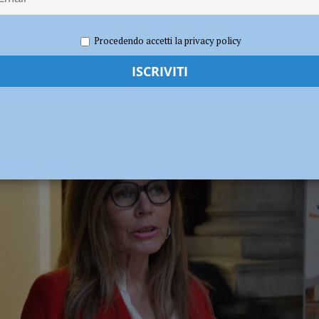
lla raccolta puntuale, caos nella gestione delle aree di conferimento
ica”
Procedendo accetti la privacy policy
 la chiusura dei parchi pubblici
ATTUALITÀ
2021
Redazione MC
Attualità