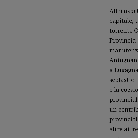
Altri aspe
capitale, 
torrente O
Provincia 
manutenzio
Antognano 
a Lugagnan
scolastici
e la coesi
provincial
un contri
provincial
altre attr