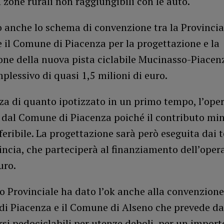
n zone rurali non raggiungibili con le auto.
 anche lo schema di convenzione tra la Provincia
 il Comune di Piacenza per la progettazione e la
one della nuova pista ciclabile Mucinasso-Piacenz
plessivo di quasi 1,5 milioni di euro.
za di quanto ipotizzato in un primo tempo, l’ope
 dal Comune di Piacenza poiché il contributo min
feribile. La progettazione sarà però eseguita dai t
incia, che parteciperà al finanziamento dell’oper
uro.
io Provinciale ha dato l’ok anche alla convenzione
di Piacenza e il Comune di Alseno che prevede da
si pedociclabili per utenze deboli, per un import