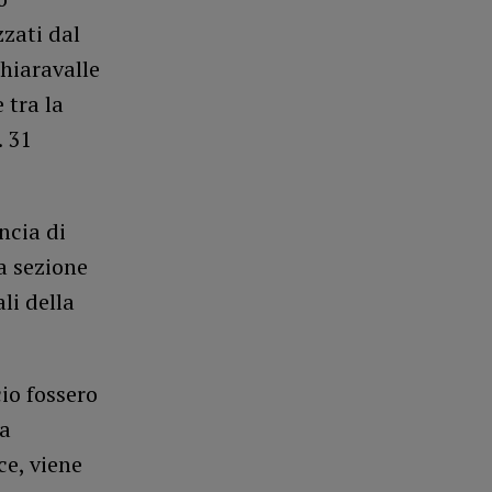
zzati dal
hiaravalle
 tra la
. 31
ncia di
a sezione
li della
cio fossero
la
ce, viene