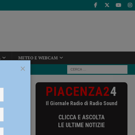
A
METEO E WEBCAM
×
PIACENZA2
4
rbieri:
astica”
Il Giornale Radio di Radio Sound
CLICCA E ASCOLTA
iorità
LE ULTIME NOTIZIE
dilizia