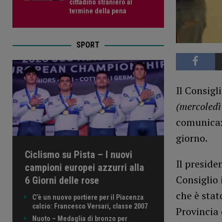
cittadino straniero al
termine della pena
SPORT
Il Consigl
(mercoledì 
comunicazi
giorno.
Ciclismo su Pista – I nuovi
Il preside
campioni europei azzurri alla
Consiglio
6 Giorni delle rose
che è stat
C’è un nuovo portiere per il Piacenza
calcio: Francesco Versari, classe 2007
Provincia 
Nuoto – Medaglia di bronzo per