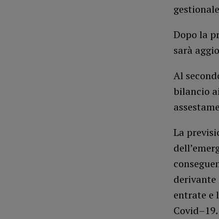
gestionale
Dopo la pr
sarà aggio
Al secondo
bilancio a
assestame
La previsi
dell’emerg
conseguen
derivante 
entrate e 
Covid–19.