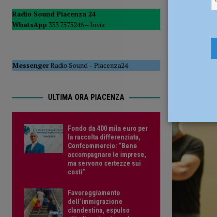
[ 15 Luglio 2026 ]
Soresi (FdI): “Altra falla nel sistema de
Radio Sound Piacenza 24
scolast
WhatsApp
333 7575246 –
Invia
condominiale”
POLITICA
[ 15 Luglio 2026 ]
Allerta arancione per temporali, disposta
29 Luglio 
Messenger
Radio Sound
–
Piacenza24
ULTIMA ORA PIACENZA
Fondo da 400 mila euro per
la raccolta differenziata,
Confcommercio: “Bene
accompagnare le imprese,
ma servono certezze sui
costi”
Favoreggiamento
dell’immigrazione
clandestina, espulso