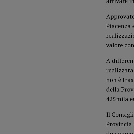
arrivare i
Approvato
Piacenza e
realizzazi
valore com
A differen
realizzata
non è tras
della Prov
425mila e
Il Consigl
Provincia 
due percor