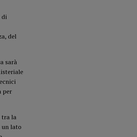
 di
a, del
ra sarà
isteriale
ecnici
a per
 tra la
 un lato
o