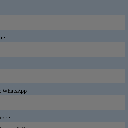
me
o WhatsApp
sione