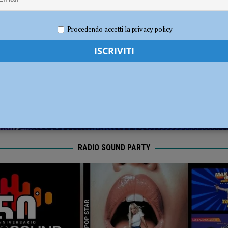
sul deflusso ecologico non possono mettere in ginocchio gli agricoltori”
re 2023
Redazione FG
Cronaca Piacenza
Procedendo accetti la privacy policy
RADIO SOUND PARTY