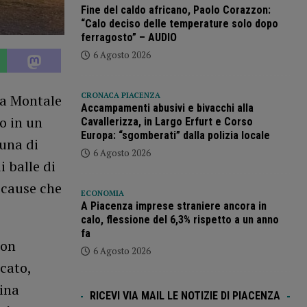
Fine del caldo africano, Paolo Corazzon:
“Calo deciso delle temperature solo dopo
ferragosto” – AUDIO
6 Agosto 2026
CRONACA PIACENZA
ra Montale
Accampamenti abusivi e bivacchi alla
o in un
Cavallerizza, in Largo Erfurt e Corso
Europa: “sgomberati” dalla polizia locale
una di
6 Agosto 2026
i balle di
e cause che
ECONOMIA
A Piacenza imprese straniere ancora in
calo, flessione del 6,3% rispetto a un anno
fa
con
6 Agosto 2026
cato,
tina
RICEVI VIA MAIL LE NOTIZIE DI PIACENZA