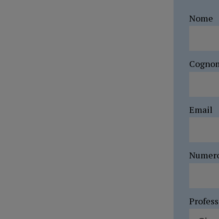
Nome
Cogno
Email
Numer
Profes