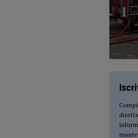
Iscr
Compil
dirett
inform
manten