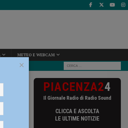
A
METEO E WEBCAM
×
PIACENZA2
4
 campi di
Il Giornale Radio di Radio Sound
di
CLICCA E ASCOLTA
tte –
LE ULTIME NOTIZIE