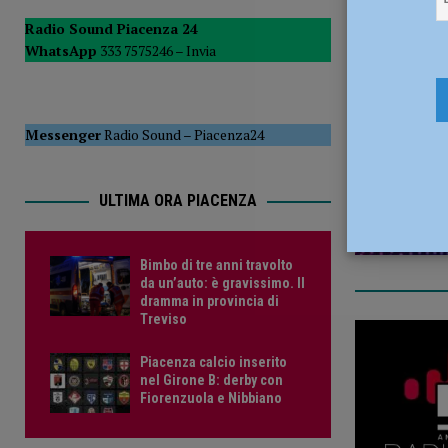
CRONACA PIACENZA
Radio Sound Piacenza 24
WhatsApp
333 7575246 –
Invia
[ 6 Agosto 2026 ]
Crisi idrica, Murelli (Lega): “Le regole 
14 Settemb
POLITICA
Messenger
Radio Sound
–
Piacenza24
ULTIMA ORA PIACENZA
Bimbo di tre anni travolto
da un’auto: è gravissimo. Il
dramma in provincia di
Treviso
Piacenza calcio inserito
nel Girone B: derby con
Fiorenzuola e Nibbiano