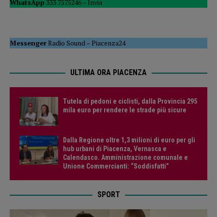
WhatsApp
333 7575246 –
Invia
Messenger
Radio Sound
–
Piacenza24
ULTIMA ORA PIACENZA
Tutela di pedoni e ciclisti, dalla Provincia 295
mila euro per rendere le strade più sicure
Dalla Regione oltre 1,3 milioni di euro per gli
hub urbani di Piacenza, Vernasca e
Calendasco. Amministrazione comunale e
Unione Commercianti: “Soddisfatti”
SPORT