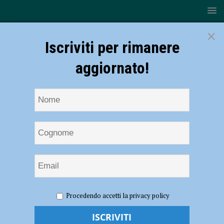
×
Iscriviti per rimanere
aggiornato!
HOME
NOTIZIE
CRONACA PIACENZA
Incidente
Procedendo accetti la privacy policy
mortale sulla Provinciale 40, automobilista condannato a 4 anni
Incidente mortale sulla Provinciale 40,