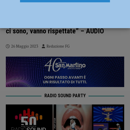
Incidenti stradali, arriva il GEIS: un
archivio unico per raccogliere i dati di
tutto il territorio. Monopattini: “Le norme
ci sono, vanno rispettate” – AUDIO
26 Maggio 2023
Redazione FG
RADIO SOUND PARTY