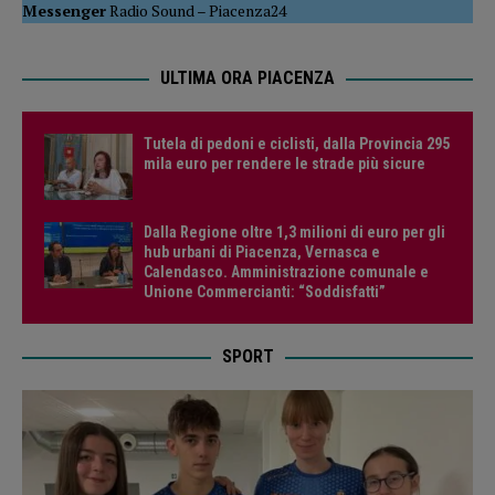
Messenger
Radio Sound
–
Piacenza24
ULTIMA ORA PIACENZA
Tutela di pedoni e ciclisti, dalla Provincia 295
mila euro per rendere le strade più sicure
Dalla Regione oltre 1,3 milioni di euro per gli
hub urbani di Piacenza, Vernasca e
Calendasco. Amministrazione comunale e
Unione Commercianti: “Soddisfatti”
SPORT