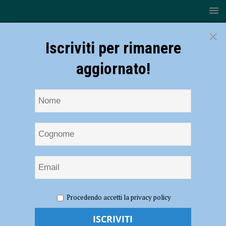
×
Iscriviti per rimanere
aggiornato!
HOME
NOTIZIE
CRONACA PIACENZA
Incidenti
Procedendo accetti la privacy policy
stradali, arriva il GEIS: un archivio unico per raccogliere i dati di tutto il
territorio. Monopattini: “Le norme ci sono, vanno rispettate” – AUDIO