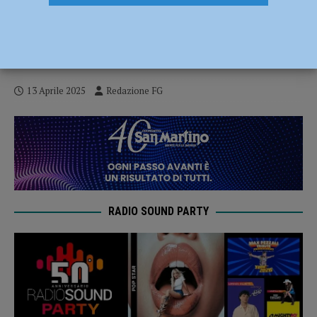
Infortunio sul lavoro o comune malattia?
Il caso di un’infermiera piacentina risolto
grazie a Epaca
13 Aprile 2025
Redazione FG
RADIO SOUND PARTY