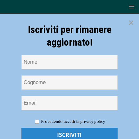
×
Iscriviti per rimanere
aggiornato!
HOME
NOTIZIE
CRONACA PIACENZA
Infortunio
Procedendo accetti la privacy policy
sul lavoro o comune malattia? Il caso di un’infermiera piacentina
risolto grazie a Epaca