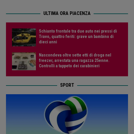
ULTIMA ORA PIACENZA
Schianto frontale tra due auto nei pressi di
Travo, quattro feriti: grave un bambino di
dieci anni
Nascondeva oltre sette etti di droga nel
freezer, arrestata una ragazza 25enne.
Controlli a tappeto dei carabinieri
SPORT