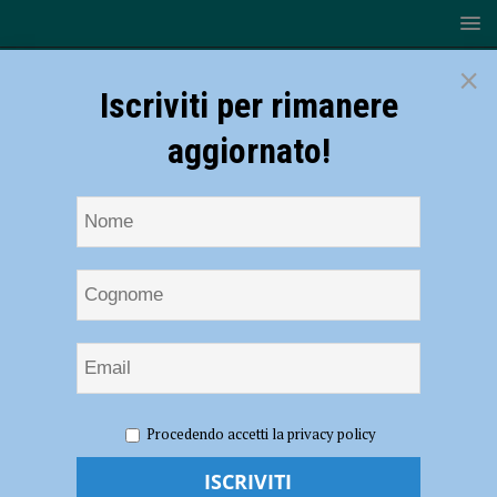
×
Iscriviti per rimanere
aggiornato!
HOME
NOTIZIE
EVENTI A PIACENZA
“La
Procedendo accetti la privacy policy
Gobernadora” in scena a Palazzo Farnese il 14 e 15 marzo
“La Gobernadora” in scena a Palazzo