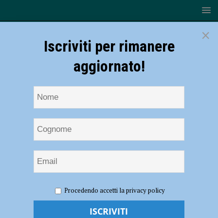
×
Iscriviti per rimanere
aggiornato!
HOME
NOTIZIE
ATTUALITÀ
La Placentia Half
Procedendo accetti la privacy policy
Marathon celebra Progetto Vita: salvati e salvatori insieme per una
staffetta, aziende unite per la segnaletica dei Dae – AUDIO