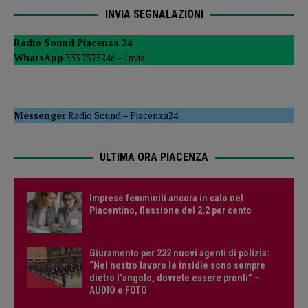
INVIA SEGNALAZIONI
Radio Sound Piacenza 24
WhatsApp
333 7575246 –
Invia
Messenger
Radio Sound
–
Piacenza24
ULTIMA ORA PIACENZA
Imprese femminili ancora in calo nel
Piacentino, flessione del 2,2 per cento
Giuramento per 232 nuovi agenti di polizia:
“Nel nostro lavoro le insidie sono sempre
dietro l’angolo, dovrete essere pronti” –
AUDIO e FOTO