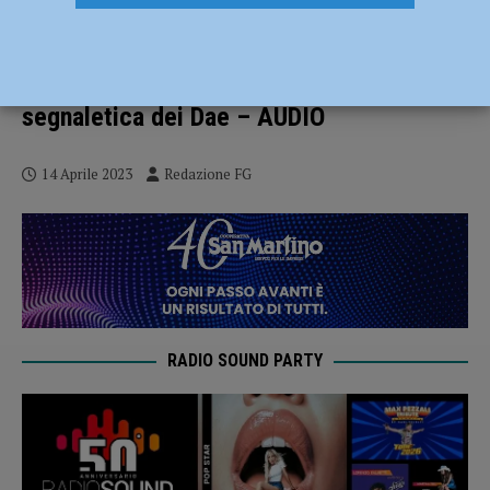
La Placentia Half Marathon celebra
Progetto Vita: salvati e salvatori insieme
per una staffetta, aziende unite per la
segnaletica dei Dae – AUDIO
14 Aprile 2023
Redazione FG
RADIO SOUND PARTY