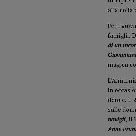
interpreti
alla colla
Per i giov
famiglie 
di un incor
Giovannin
magica cor
L’Amminis
in occasio
donne. Il 
sulle don
navigli
, i
Anne Fran