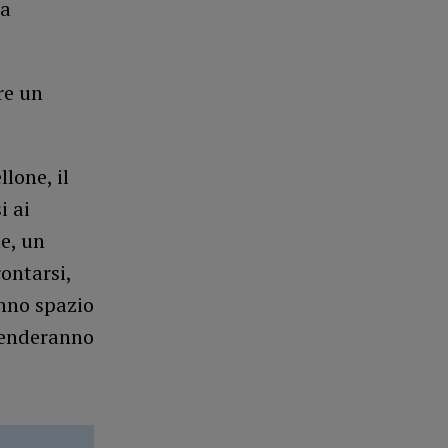
ia
re un
lone, il
i ai
le, un
ontarsi,
anno spazio
icenderanno