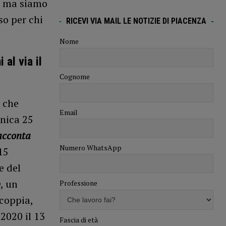
e, ma siamo
so per chi
RICEVI VIA MAIL LE NOTIZIE DI PIACENZA
Nome
al via il
Cognome
ò che
Email
enica 25
acconta
Numero WhatsApp
15
e del
p
, un
Professione
coppia,
2020 il 13
Fascia di età