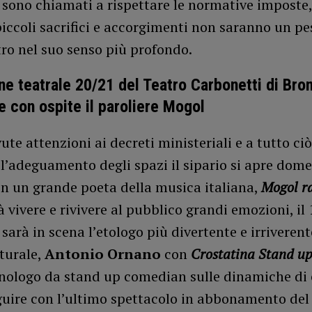
i sono chiamati a rispettare le normative impost
piccoli sacrifici e accorgimenti non saranno un pe
atro nel suo senso più profondo.
e teatrale 20/21 del Teatro Carbonetti di Broni 
e con ospite il paroliere Mogol
ute attenzioni ai decreti ministeriali e a tutto ci
l’adeguamento degli spazi il sipario si apre dom
on un grande poeta della musica italiana,
Mogol r
à vivere e rivivere al pubblico grandi emozioni, il 
arà in scena l’etologo più divertente e irriverent
turale,
Antonio Ornano
con
Crostatina Stand u
ologo da stand up comedian sulle dinamiche di 
uire con l’ultimo spettacolo in abbonamento del 