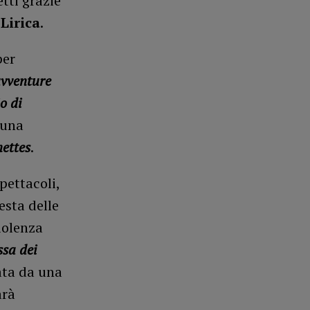
tti grazie
Lirica
.
per
avventure
io di
 una
ettes
.
pettacoli,
esta delle
iolenza
ssa dei
ata da una
arà