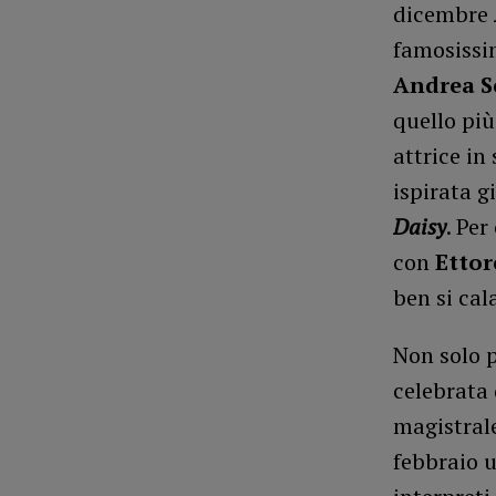
dicembre
famosissi
Andrea S
quello più
attrice in
ispirata g
Daisy
. Pe
con
Ettor
ben si cal
Non solo p
celebrata 
magistral
febbraio u