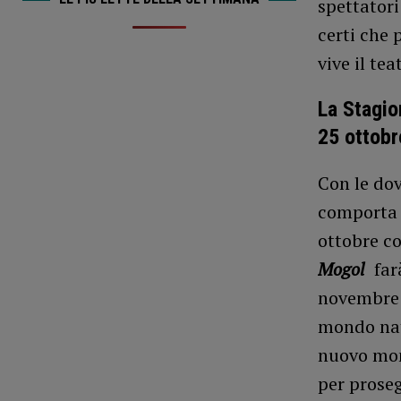
spettator
certi che 
vive il te
La Stagion
25 ottobr
Con le dov
comporta 
ottobre c
Mogol
far
novembre s
mondo na
nuovo mon
per proseg