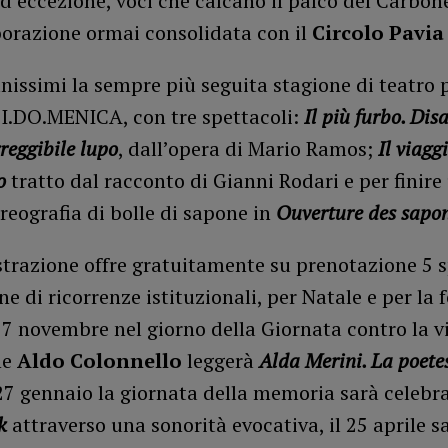
 d’eccezione, voci che calcano il palco del Carbone
borazione ormai consolidata con il
Circolo Pavia 
anissimi la sempre più seguita stagione di teatro 
DI.DO.MENICA, con tre spettacoli:
Il più furbo. Dis
reggibile lupo
, dall’opera di Mario Ramos;
Il viagg
o
tratto dal racconto di Gianni Rodari e per finire
eografia di bolle di sapone in
Ouverture des sapon
trazione offre gratuitamente su prenotazione 5 s
ne di ricorrenze istituzionali, per Natale e per la f
27 novembre nel giorno della Giornata contro la v
ne
Aldo Colonnello
leggerà
Alda Merini. La poete
l 27 gennaio la giornata della memoria sarà celebr
k
attraverso una sonorità evocativa, il 25 aprile s