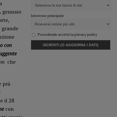
a
A gennaio
Interesse principale
orte,
a grande
Procedendo accetti la privacy policy
uzione
o con
fuggente
em
che
e più
e
e il 28
ne
con