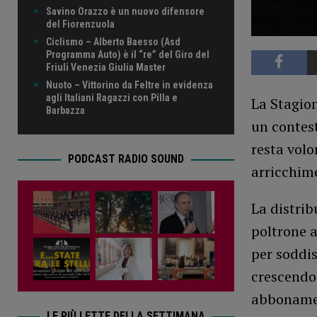
Savino Orazzo è un nuovo difensore
del Fiorenzuola
Ciclismo – Alberto Baesso (Asd
Programma Auto) è il “re” del Giro del
Friuli Venezia Giulia Master
Nuoto – Vittorino da Feltre in evidenza
agli Italiani Ragazzi con Pilla e
La Stagion
Barbazza
un contest
resta vol
PODCAST RADIO SOUND
arricchime
La distrib
poltrone a
per soddis
crescendo 
abbonament
LE PIÙ LETTE DELLA SETTIMANA