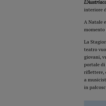
L’Austriac
interiore 
A Natale e
momento d
La Stagion
teatro vuo
giovani, v
portale di
riflettere
a musicist
in palcos