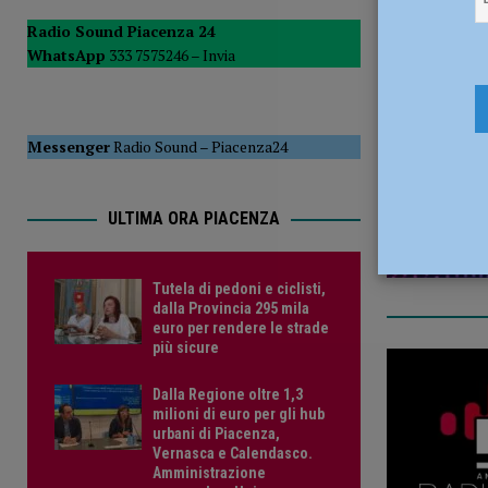
POLITICA
Radio Sound Piacenza 24
WhatsApp
333 7575246 –
Invia
[ 5 Agosto 2026 ]
Caldo estremo e asili nido, Tagliaferri (F
2 Ottobre 
Messenger
Radio Sound
–
Piacenza24
ULTIMA ORA PIACENZA
Tutela di pedoni e ciclisti,
dalla Provincia 295 mila
euro per rendere le strade
più sicure
Dalla Regione oltre 1,3
milioni di euro per gli hub
urbani di Piacenza,
Vernasca e Calendasco.
Amministrazione