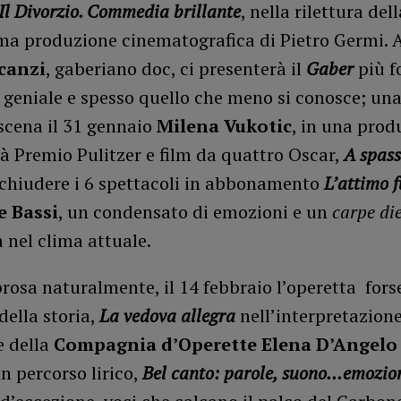
Il Divorzio. Commedia brillante
, nella rilettura dell
ma produzione cinematografica di Pietro Germi. 
canzi
, gaberiano doc, ci presenterà il
Gaber
più f
 geniale e spesso quello che meno si conosce; un
 scena il 31 gennaio
Milena Vukotic
, in una prod
ià Premio Pulitzer e film da quattro Oscar,
A spass
r chiudere i 6 spettacoli in abbonamento
L’attimo 
e Bassi
, un condensato di emozioni e un
carpe di
a nel clima attuale.
rosa naturalmente, il 14 febbraio l’operetta fors
della storia,
La vedova allegra
nell’interpretazion
e della
Compagnia d’Operette Elena D’Angelo
n percorso lirico,
Bel canto: parole, suono…emozio