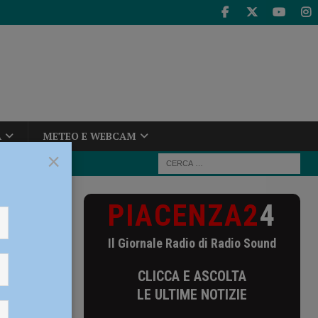
A
METEO E WEBCAM
×
PIACENZA2
4
atro Carbonetti
Il Giornale Radio di Radio Sound
onetti
CLICCA E ASCOLTA
 –
LE ULTIME NOTIZIE