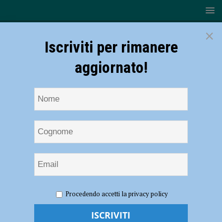
×
Iscriviti per rimanere
aggiornato!
HOME
NOTIZIE
ATTUALITÀ
Lavori in strada alla
Procedendo accetti la privacy policy
Verza, chiusura al traffico
Lavori in strada alla Verza, chiusura al