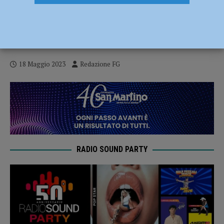
Presunti maltrattamenti all’asilo di San
Polo: “citazione in giudizio troppo vaga” e
il processo è da rifare
18 Maggio 2023
Redazione FG
RADIO SOUND PARTY