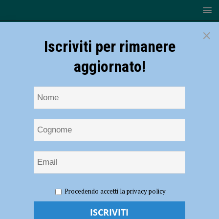
×
Iscriviti per rimanere
aggiornato!
HOME
NOTIZIE
CRONACA PIACENZA
Presunti
Procedendo accetti la privacy policy
maltrattamenti all’asilo di San Polo: “citazione in giudizio troppo vaga”
e il processo è da rifare