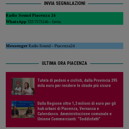
INVIA SEGNALAZIONI
Radio Sound Piacenza 24
WhatsApp
333 7575246 –
Invia
Messenger
Radio Sound
–
Piacenza24
ULTIMA ORA PIACENZA
Tutela di pedoni e ciclisti, dalla Provincia 295
mila euro per rendere le strade più sicure
Dalla Regione oltre 1,3 milioni di euro per gli
hub urbani di Piacenza, Vernasca e
Calendasco. Amministrazione comunale e
Unione Commercianti: “Soddisfatti”