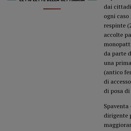
dai cittad
ogni caso 
respinte (
accolte pa
monopattin
da parte d
una prima
(antico fe
di accesso
di posa di
Spaventa –
dirigente 
maggioran