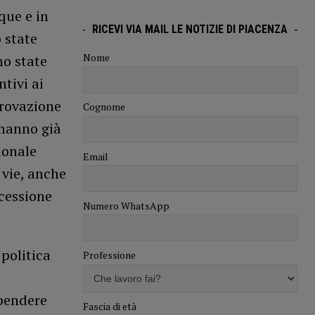
que e in
RICEVI VIA MAIL LE NOTIZIE DI PIACENZA
 state
Nome
no state
tivi ai
provazione
Cognome
 hanno già
donale
Email
 vie, anche
ncessione
Numero WhatsApp
 politica
Professione
spendere
Fascia di età