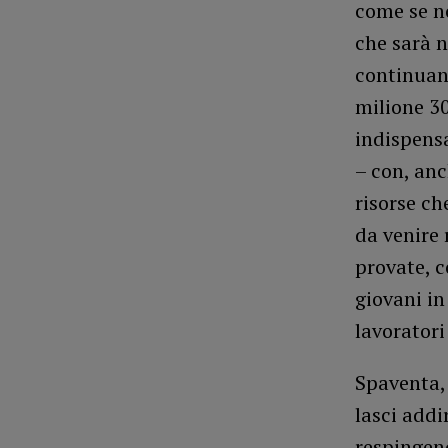
come se no
che sarà n
continuan
milione 3
indispensa
– con, anc
risorse ch
da venire 
provate, c
giovani in
lavoratori
Spaventa, 
lasci addi
respingend