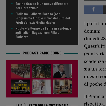
Savino Orazzo è un nuovo difensore
del Fiorenzuola
Ciclismo – Alberto Baesso (Asd
Programma Auto) è il “re” del Giro del
I partiti 
Friuli Venezia Giulia Master
Nuoto – Vittorino da Feltre in evidenza
domani
agli Italiani Ragazzi con Pilla e
Barbazza
(lunedì 28
Quest’ulti
(contraria
PODCAST RADIO SOUND
scadenza 
sia un te
questo cor
di poche d
Il Piano 
rispetto a
LE PIÙ LETTE DELLA SETTIMANA