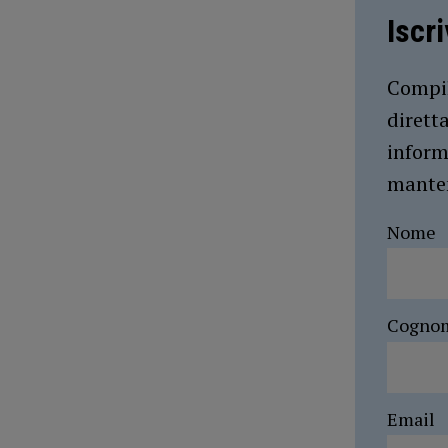
Iscr
Compil
dirett
inform
manten
Nome
Cogno
Email