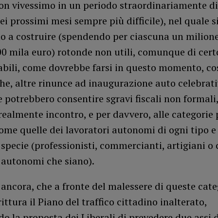
n vivessimo in un periodo straordinariamente diff
ei prossimi mesi sempre più difficile), nel quale s
o a costruire (spendendo per ciascuna un milion
00 mila euro) rotonde non utili, comunque di cer
bili, come dovrebbe farsi in questo momento, cos
he, altre rinunce ad inaugurazione auto celebrati
e potrebbero consentire sgravi fiscali non formali,
realmente incontro, e per davvero, alle categorie 
ome quelle dei lavoratori autonomi di ogni tipo e
 specie (professionisti, commercianti, artigiani
 autonomi che siano).
ancora, che a fronte del malessere di queste categ
rittura il Piano del traffico cittadino inalterato,
o la proposta dei Liberali di prevedere due assi d