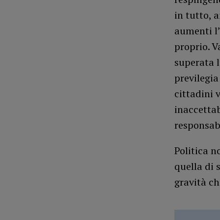
in tutto, 
aumenti l’
proprio. 
superata l
previlegia
cittadini 
inaccettab
responsabi
Politica n
quella di 
gravità c