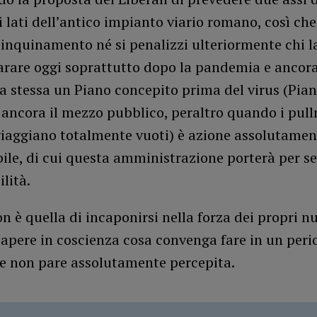
ai lati dell’antico impianto viario romano, così che
inquinamento né si penalizzi ulteriormente chi l
Varare oggi soprattutto dopo la pandemia e ancor
a stessa un Piano concepito prima del virus (Pia
 ancora il mezzo pubblico, peraltro quando i pul
viaggiano totalmente vuoti) è azione assolutamen
ile, di cui questa amministrazione porterà per s
lità.
on è quella di incaponirsi nella forza dei propri 
sapere in coscienza cosa convenga fare in un peri
he non pare assolutamente percepita.