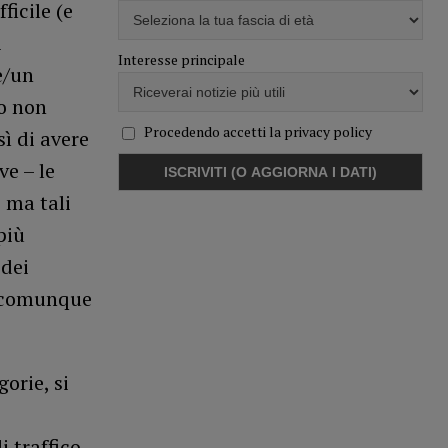
icile (e
i
Interesse principale
e/un
to non
Procedendo accetti la privacy policy
ì di avere
ve – le
 ma tali
più
 dei
 o comunque
orie, si
i traffico