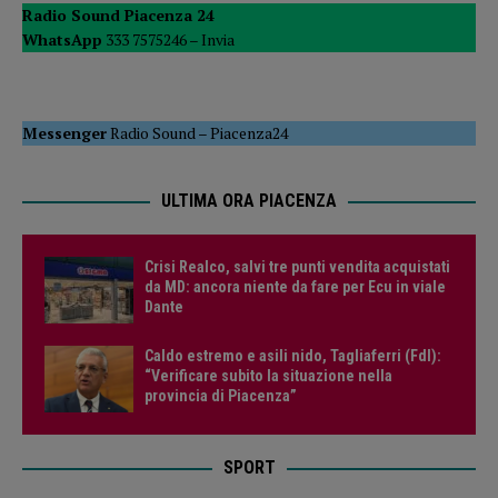
Radio Sound Piacenza 24
WhatsApp
333 7575246 –
Invia
Messenger
Radio Sound
–
Piacenza24
ULTIMA ORA PIACENZA
Crisi Realco, salvi tre punti vendita acquistati
da MD: ancora niente da fare per Ecu in viale
Dante
Caldo estremo e asili nido, Tagliaferri (FdI):
“Verificare subito la situazione nella
provincia di Piacenza”
SPORT