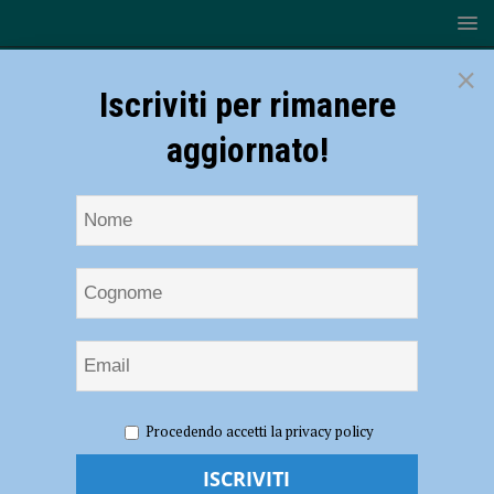
×
Iscriviti per rimanere
aggiornato!
HOME
NOTIZIE
SPORT
CALCIO DILETTANTI
Procedendo accetti la privacy policy
Il Fiorenzuola beffato al “Braglia”: in finale va il Modena
Il Fiorenzuola beffato al “Braglia”: in