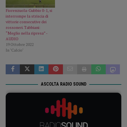
Fiorenzuola-Gubbio 0-1, si
interrompe la striscia di
vittorie consecutive dei
rossoneri. Tabbiani:
“Meglio nella ripresa” -
AUDIO
19 Ottobre 2022
In "Calcio"
ASCOLTA RADIO SOUND