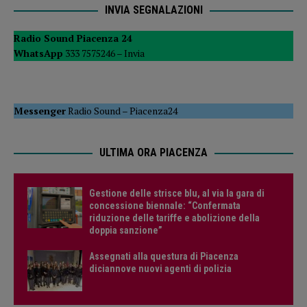
INVIA SEGNALAZIONI
Radio Sound Piacenza 24
WhatsApp
333 7575246 –
Invia
Messenger
Radio Sound
–
Piacenza24
ULTIMA ORA PIACENZA
Gestione delle strisce blu, al via la gara di
concessione biennale: “Confermata
riduzione delle tariffe e abolizione della
doppia sanzione”
Assegnati alla questura di Piacenza
diciannove nuovi agenti di polizia