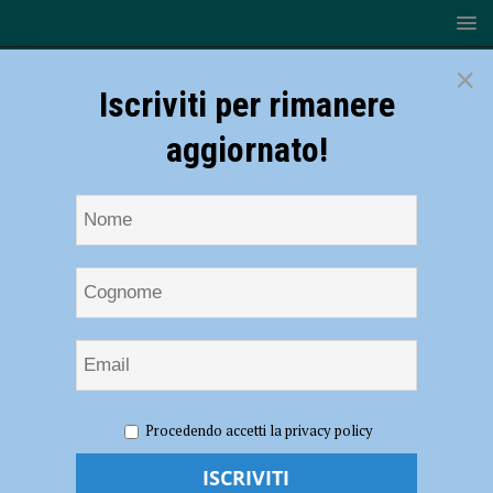
×
Iscriviti per rimanere
aggiornato!
HOME
NOTIZIE
CRONACA PIACENZA
Sente rumori
Procedendo accetti la privacy policy
sospetti e chiama la polizia, nel tir viaggiavano di nascosto sei migranti
Sente rumori sospetti e chiama la polizia,