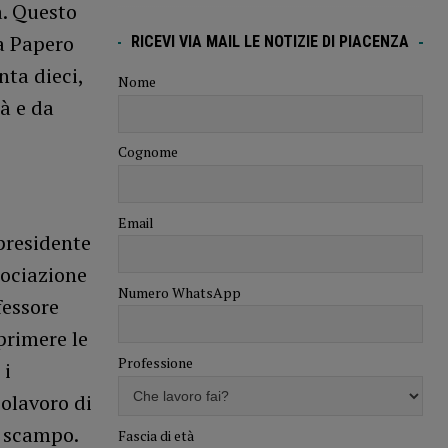
a. Questo
da Papero
RICEVI VIA MAIL LE NOTIZIE DI PIACENZA
nta dieci,
Nome
tà e da
Cognome
Email
presidente
ociazione
Numero WhatsApp
fessore
primere le
Professione
 i
olavoro di
a scampo.
Fascia di età