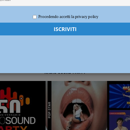
e 2020
Redazione MC
Attualità
dI): “Verificare subito la situazione nella provincia di Piacenza”
POLITICA
Procedendo accetti la privacy policy
RADIO SOUND PARTY