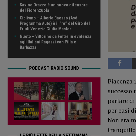
Savino Orazzo è un nuovo difensore
del Fiorenzuola
Ciclismo – Alberto Baesso (Asd
Programma Auto) è il “re” del Giro del
Friuli Venezia Giulia Master
Nuoto – Vittorino da Feltre in evidenza
agli Italiani Ragazzi con Pilla e
Barbazza
PODCAST RADIO SOUND
Piacenza r
successo n
parlare di
per casi d
Non era m
tranquillo
LE PIÙ LETTE DELLA SETTIMANA