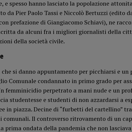
e, e spesso hanno lasciato la popolazione attonit
ato da Pier Paolo Tassi e Niccolò Bertuzzi (edito 
 con prefazione di Giangiacomo Schiavi), ne racco
critta da alcuni fra i migliori giornalisti della cit
ioni della società civile.
de
 che si danno appuntamento per picchiarsi e un 
glio Comunale condannato in primo grado per ass
Un femminicidio perpetrato a mani nude e un pro
ia studentesse e studenti di non azzardarsi a es
ee in piazza. Decine di “furbetti del cartellino” tra
 comunali. Il controverso ritrovamento di un cap
na prima ondata della pandemia che non lasciav