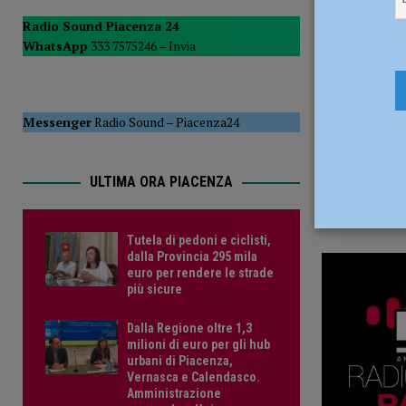
22 Dicembr
POLITICA
Radio Sound Piacenza 24
WhatsApp
333 7575246 –
Invia
[ 5 Agosto 2026 ]
Caldo estremo e asili nido, Tagliaferri (F
Messenger
Radio Sound
–
Piacenza24
ULTIMA ORA PIACENZA
Tutela di pedoni e ciclisti,
dalla Provincia 295 mila
euro per rendere le strade
più sicure
Dalla Regione oltre 1,3
milioni di euro per gli hub
urbani di Piacenza,
Vernasca e Calendasco.
Amministrazione