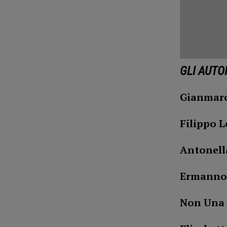
GLI AUTO
Gianmarc
Filippo L
Antonella
Ermanno
Non Una 