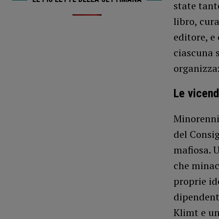
state tant
libro, cur
editore, e
ciascuna s
organizzaz
Le vicen
Minorenni
del Consi
mafiosa. 
che minacc
proprie id
dipendenti
Klimt e u