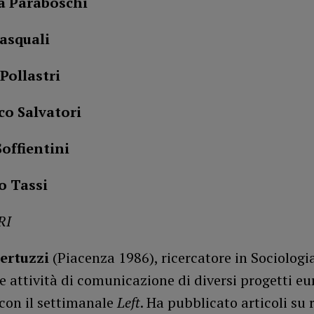
ta Paraboschi
asquali
Pollastri
co Salvatori
Soffientini
o Tassi
RI
Bertuzzi
(Piacenza 1986), ricercatore in Sociologia
e attività di comunicazione di diversi progetti eu
con il settimanale
Left
. Ha pubblicato articoli su r