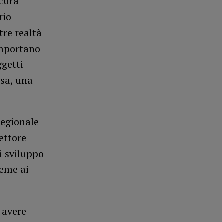
 cura
rio
tre realtà
omportano
ggetti
osa, una
regionale
rettore
i sviluppo
ieme ai
 avere