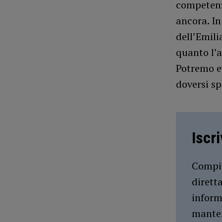
competenze
ancora. In
dell’Emili
quanto l’a
Potremo ev
doversi sp
Iscr
Compil
dirett
inform
manten