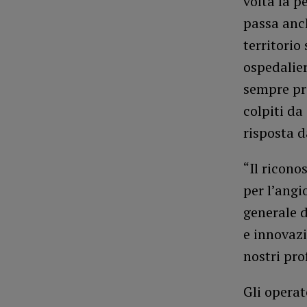
volta la p
passa anch
territorio
ospedalier
sempre pro
colpiti da
risposta d
“Il ricono
per l’ang
generale d
e innovaz
nostri pro
Gli operat