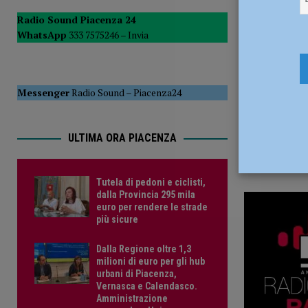
5 Ottobre 
POLITICA
Radio Sound Piacenza 24
WhatsApp
333 7575246 –
Invia
[ 5 Agosto 2026 ]
Caldo estremo e asili nido, Tagliaferri (F
Messenger
Radio Sound
–
Piacenza24
ULTIMA ORA PIACENZA
Tutela di pedoni e ciclisti,
dalla Provincia 295 mila
euro per rendere le strade
più sicure
Dalla Regione oltre 1,3
milioni di euro per gli hub
urbani di Piacenza,
Vernasca e Calendasco.
Amministrazione