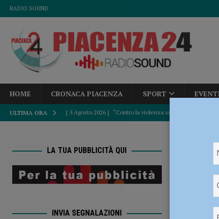
RADIO SOUND
HOME
CRONACA PIACENZA
SPORT
EVENT
[ 5 Agosto 2026 ]
“Contro la violenza sulle donne, mai ban
ULTIMA ORA
del Consiglio
POLITICA
HOME
[ 5 Agosto 2026 ]
Tutela di pedoni e ciclisti, dalla Provinc
LA TUA PUBBLICITÀ QUI
riferimento d
[ 5 Agosto 2026 ]
Dalla Regione oltre 1,3 milioni di euro 
Angioe
comunale e Unione Commercianti: “Soddisfatti”
POLI
di rife
[ 5 Agosto 2026 ]
Autismo, Murelli (Lega): “No al taglio de
INVIA SEGNALAZIONI
[ 5 Agosto 2026 ]
Sicurezza, Pd: “Dalla Regione fatti concr