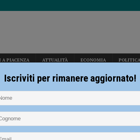
I A PIACENZA
ATTUALITÀ
ECONOMIA
POLITIC
diera bianca”, Piacenza rilancia la campagna nazionale di Anci e Presidenza
Iscriviti per rimanere aggiornato!
NOTIZIE
ATTUALITÀ
Angioedema ereditario, Piacenza diventa ce
ia 295 mila euro per rendere le strade più sicure
ATTUALITÀ
ell’Emilia Romagna
per gli hub urbani di Piacenza, Vernasca e Calendasco. Amministrazione
dema ereditario, Piacenza diventa 
TICA
rimento dell’Emilia Romagna
i fondi per il Distretto di Ponente”
POLITICA
eti, due milioni di euro per rendere più sicura la stazione di Piacenza”