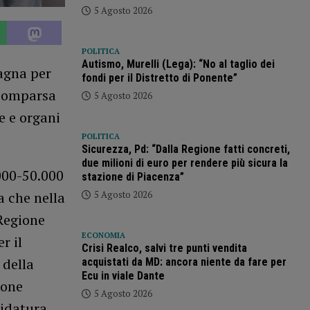
5 Agosto 2026
POLITICA
Autismo, Murelli (Lega): “No al taglio dei
agna per
fondi per il Distretto di Ponente”
 comparsa
5 Agosto 2026
e e organi
POLITICA
Sicurezza, Pd: “Dalla Regione fatti concreti,
due milioni di euro per rendere più sicura la
.000-50.000
stazione di Piacenza”
5 Agosto 2026
a che nella
 Regione
ECONOMIA
r il
Crisi Realco, salvi tre punti vendita
 della
acquistati da MD: ancora niente da fare per
Ecu in viale Dante
ione
5 Agosto 2026
didatura