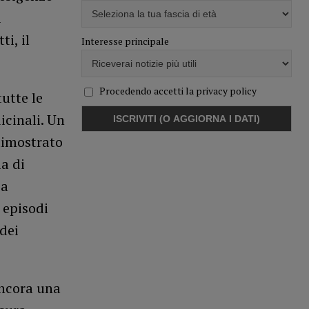
i
i, il
Interesse principale
Procedendo accetti la privacy policy
tutte le
icinali. Un
dimostrato
a di
 a
 episodi
dei
ancora una