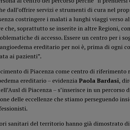
ersona al centro del percorso perché “il prendersi
e dall’offrire servizi e strumenti di cura nel prop
 senza costringere i malati a lunghi viaggi verso al
e che, soprattutto se inserite in altre Regioni, c
blematiche di accesso. Essere un centro per i so
 angioedema ereditario per noi è, prima di ogni c
ata ai pazienti”.
scimento di Piacenza come centro di riferimento 
ioedema ereditario – evidenzia
Paola Bardasi
, di
ell’Ausl di Piacenza – s’inserisce in un percorso d
ione delle eccellenze che stiamo perseguendo ins
fessionisti.
ori sanitari del territorio hanno già dimostrato di