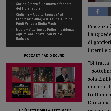
Savino Orazzo è un nuovo difensore
del Fiorenzuola
Ciclismo – Alberto Baesso (Asd
Programma Auto) è il “re” del Giro del
Friuli Venezia Giulia Master
Piacenza è
Nuoto – Vittorino da Feltre in evidenza
l’angioed
agli Italiani Ragazzi con Pilla e
Barbazza
di gonfior
interni e 
PODCAST RADIO SOUND
“Si tratta
– sottoli
sola Emili
non era st
trattament
Direzione 
pazienti 
LE PIÙ LETTE DELLA SETTIMANA