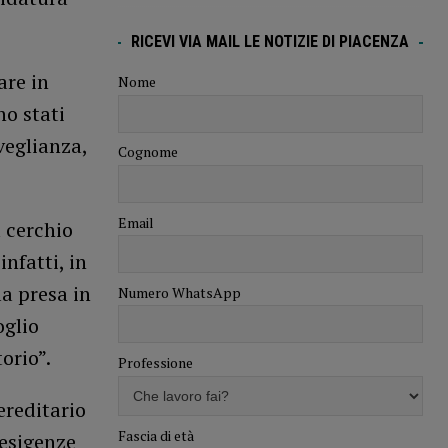
RICEVI VIA MAIL LE NOTIZIE DI PIACENZA
are in
Nome
o stati
veglianza,
Cognome
Email
l cerchio
infatti, in
a presa in
Numero WhatsApp
oglio
orio”.
Professione
ereditario
Fascia di età
 esigenze