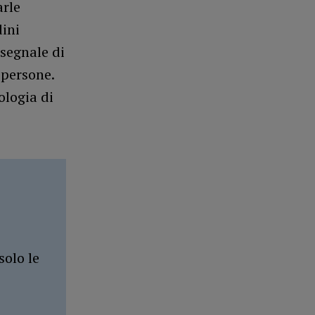
arle
dini
 segnale di
 persone.
ologia di
solo le