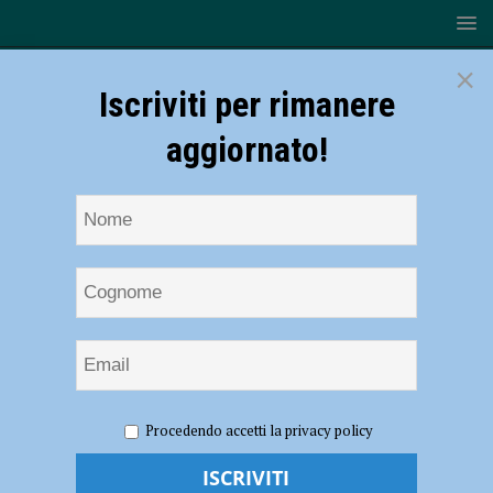
×
Iscriviti per rimanere
aggiornato!
HOME
NOTIZIE
CRONACA PIACENZA
Pneumatici
Procedendo accetti la privacy policy
in fiamme nella notte, intervengono vigili del fuoco e Metronotte
Piacenza