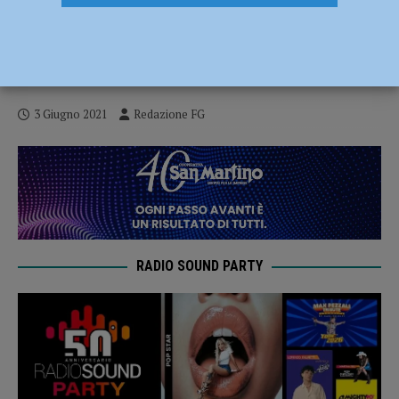
Pneumatici in fiamme nella notte,
intervengono vigili del fuoco e
Metronotte Piacenza
3 Giugno 2021
Redazione FG
RADIO SOUND PARTY