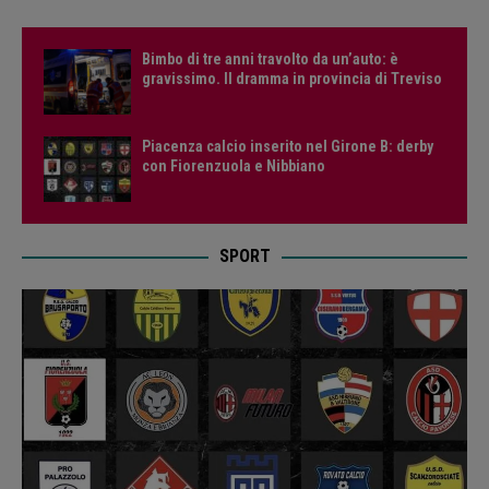
Bimbo di tre anni travolto da un’auto: è
gravissimo. Il dramma in provincia di Treviso
Piacenza calcio inserito nel Girone B: derby
con Fiorenzuola e Nibbiano
SPORT