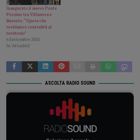
Inaugurato il nuovo Ponte
Pezzino tra Villanova e
Busseto: “Opera che
restituisce centralità al
territorio”
6 Settembre 2025
In "Attualità"
ASCOLTA RADIO SOUND