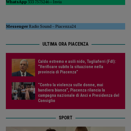
WhatsApp
333 7575246 –
Invia
Messenger
Radio Sound
–
Piacenza24
ULTIMA ORA PIACENZA
Caldo estremo e asili nido, Tagliaferri (FdI):
“Verificare subito la situazione nella
provincia di Piacenza”
“Contro la violenza sulle donne, mai
bandiera bianca”, Piacenza rilancia la
campagna nazionale di Anci e Presidenza del
Consiglio
SPORT