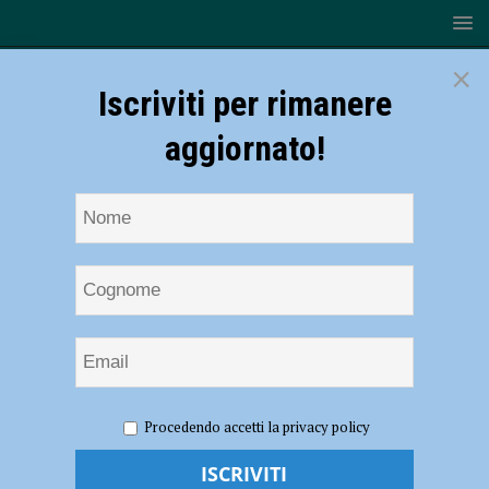
×
Iscriviti per rimanere
aggiornato!
HOME
NOTIZIE
ATTUALITÀ
Ponte Barberino, dai
Procedendo accetti la privacy policy
residenti 1200 firme al presidente Bonaccini per chiedere la
ricostruzione