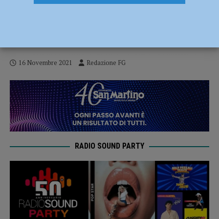
Ponte Barberino, dai residenti 1200 firme
al presidente Bonaccini per chiedere la
ricostruzione
16 Novembre 2021
Redazione FG
RADIO SOUND PARTY