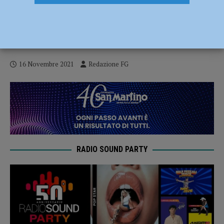
Intercettati e bloccati in via Emilia
Pavese, blitz della polizia: trasportavano
mezzo etto di cocaina
16 Novembre 2021
Redazione FG
RADIO SOUND PARTY