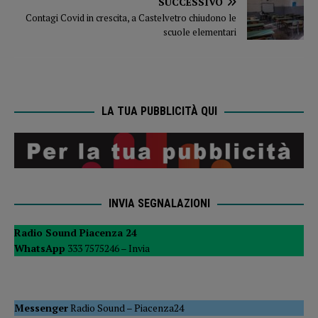
SUCCESSIVO
Contagi Covid in crescita, a Castelvetro chiudono le
scuole elementari
LA TUA PUBBLICITÀ QUI
INVIA SEGNALAZIONI
Radio Sound Piacenza 24
WhatsApp
333 7575246 –
Invia
Messenger
Radio Sound
–
Piacenza24