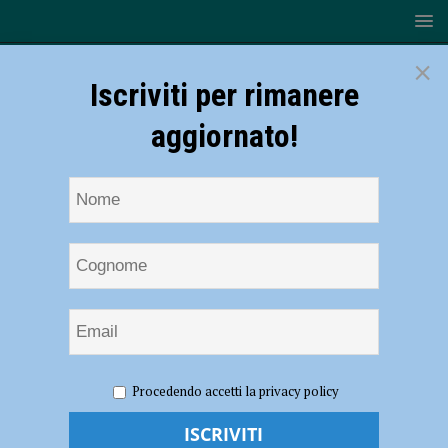
×
Iscriviti per rimanere
aggiornato!
HOME
NOTIZIE
CRONACA PIACENZA
Intercettati e
Procedendo accetti la privacy policy
bloccati in via Emilia Pavese, blitz della polizia: trasportavano mezzo
etto di cocaina