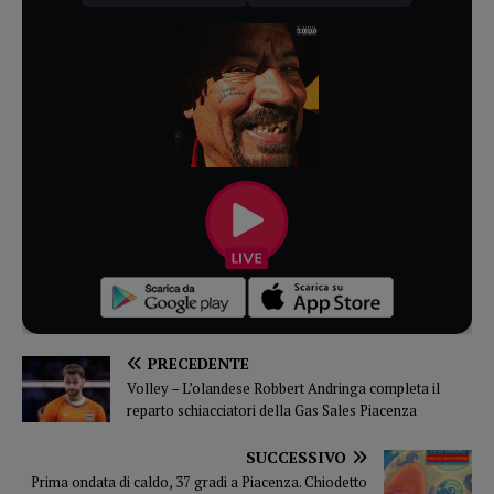
PRECEDENTE
Volley – L’olandese Robbert Andringa completa il
reparto schiacciatori della Gas Sales Piacenza
SUCCESSIVO
Prima ondata di caldo, 37 gradi a Piacenza. Chiodetto