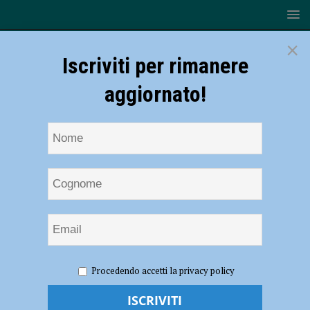
×
Iscriviti per rimanere
aggiornato!
HOME
NOTIZIE
ATTUALITÀ
Rinunce di proprietà
Procedendo accetti la privacy policy
cani, allarme sociale. Incontro a Piacenza – AUDIO
Rinunce di proprietà cani, allarme sociale.