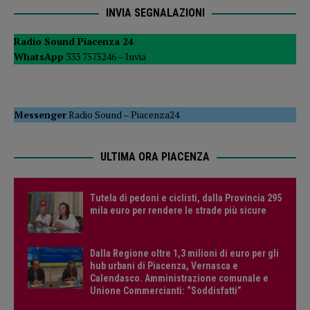
INVIA SEGNALAZIONI
Radio Sound Piacenza 24
WhatsApp
333 7575246 –
Invia
Messenger
Radio Sound
–
Piacenza24
ULTIMA ORA PIACENZA
Tutela di pedoni e ciclisti, dalla Provincia 295
mila euro per rendere le strade più sicure
Dalla Regione oltre 1,3 milioni di euro per gli
hub urbani di Piacenza, Vernasca e
Calendasco. Amministrazione comunale e
Unione Commercianti: “Soddisfatti”