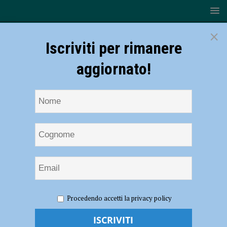
×
Iscriviti per rimanere
aggiornato!
HOME
NOTIZIE
CRONACA PIACENZA
Perde il
Procedendo accetti la privacy policy
controllo dell’auto e si schianta contro il rimorchio di un tir, tragedia
sulla via Emilia Pavese