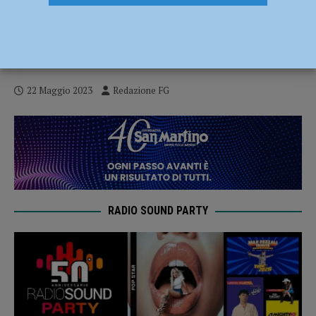
Perde il controllo dell’auto e si schianta
contro il rimorchio di un tir, tragedia sulla
via Emilia Pavese
22 Maggio 2023
Redazione FG
RADIO SOUND PARTY