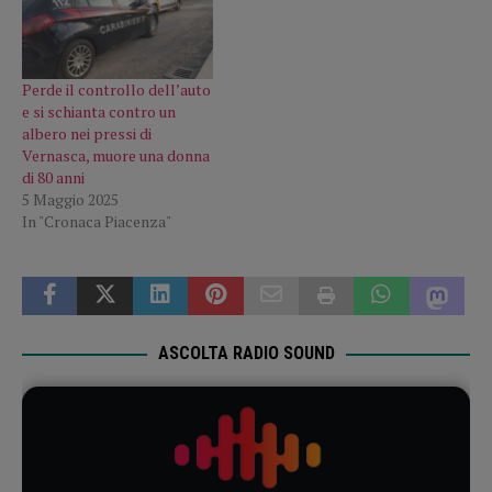
Perde il controllo dell’auto
e si schianta contro un
albero nei pressi di
Vernasca, muore una donna
di 80 anni
5 Maggio 2025
In "Cronaca Piacenza"
ASCOLTA RADIO SOUND