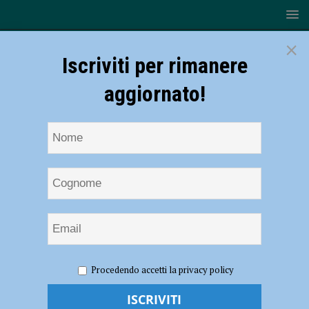
×
Iscriviti per rimanere
aggiornato!
HOME
NOTIZIE
CRONACA PIACENZA
Si schianta
Procedendo accetti la privacy policy
contro le auto in sosta e si ribalta, ferita una donna
Si schianta contro le auto in sosta e si