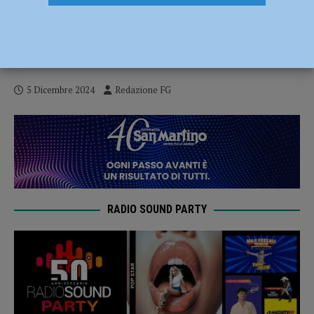
Collasso nella diga di Mignano, successo
per la simulazione ItAlert: messaggio
arrivato all’85% dei cittadini
5 Dicembre 2024
Redazione FG
RADIO SOUND PARTY