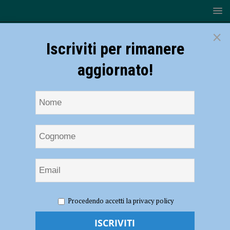
×
Iscriviti per rimanere
aggiornato!
HOME
NOTIZIE
ATTUALITÀ
Collasso nella diga di
Procedendo accetti la privacy policy
Mignano, successo per la simulazione ItAlert: messaggio arrivato
all’85% dei cittadini