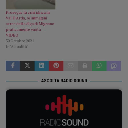
Prosegue la crisi idrica in
Val D’Arda, le immagini
aeree della diga di Mignano
praticamente vuota –
VIDEO
30 Ottobre 2021
In "Attualità"
ASCOLTA RADIO SOUND