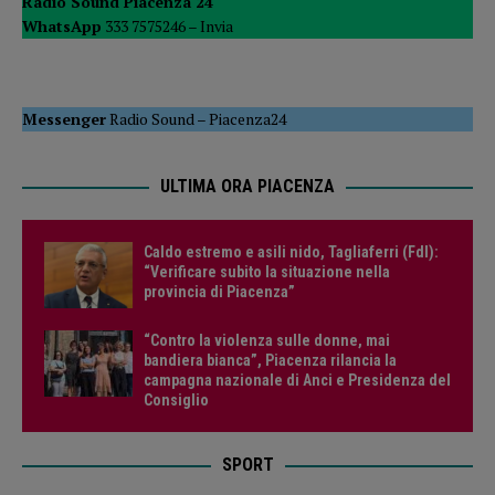
Radio Sound Piacenza 24
WhatsApp
333 7575246 –
Invia
Messenger
Radio Sound
–
Piacenza24
ULTIMA ORA PIACENZA
Caldo estremo e asili nido, Tagliaferri (FdI):
“Verificare subito la situazione nella
provincia di Piacenza”
“Contro la violenza sulle donne, mai
bandiera bianca”, Piacenza rilancia la
campagna nazionale di Anci e Presidenza del
Consiglio
SPORT