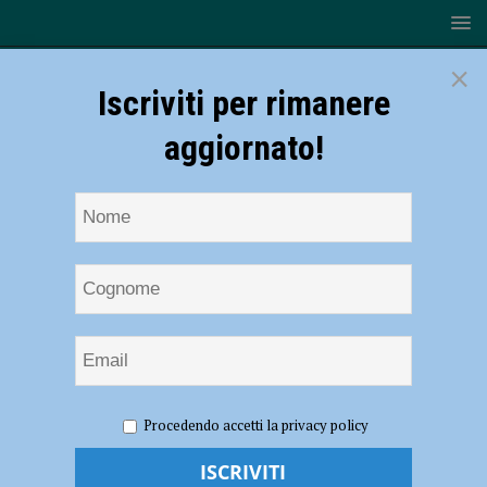
×
Iscriviti per rimanere
aggiornato!
HOME
NOTIZIE
ATTUALITÀ
Smog, Piacenza la
Procedendo accetti la privacy policy
quarta città più inquinata d’Italia secondo la classifica di Legambiente
Smog, Piacenza la quarta città più