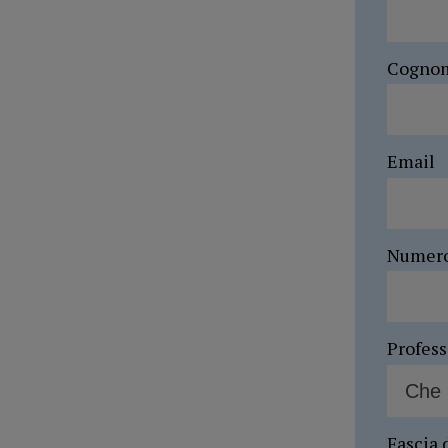
Cogno
Email
Numer
Profes
Fascia 