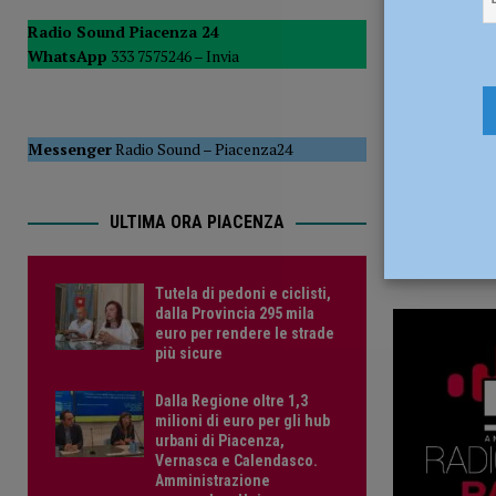
23 Gennaio
POLITICA
Radio Sound Piacenza 24
WhatsApp
333 7575246 –
Invia
[ 5 Agosto 2026 ]
Caldo estremo e asili nido, Tagliaferri (F
Messenger
Radio Sound
–
Piacenza24
ULTIMA ORA PIACENZA
Tutela di pedoni e ciclisti,
dalla Provincia 295 mila
euro per rendere le strade
più sicure
Dalla Regione oltre 1,3
milioni di euro per gli hub
urbani di Piacenza,
Vernasca e Calendasco.
Amministrazione