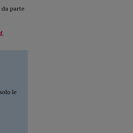
 da parte
d
.
solo le