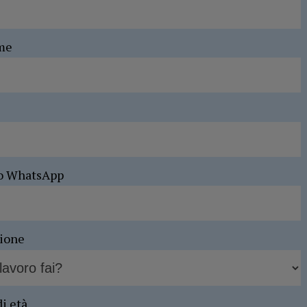
me
o WhatsApp
sione
di età