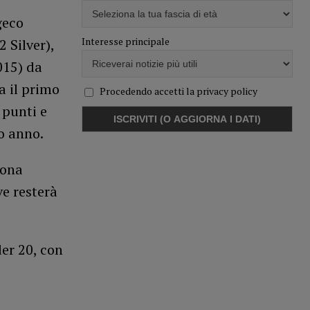
geco
Interesse principale
 Silver),
015) da
a il primo
Procedendo accetti la privacy policy
 punti e
zo anno.
hona
ve resterà
er 20, con