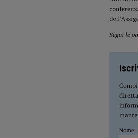
conferenz
dell’Assig
Segui le pa
Iscr
Compil
dirett
inform
manten
Nome