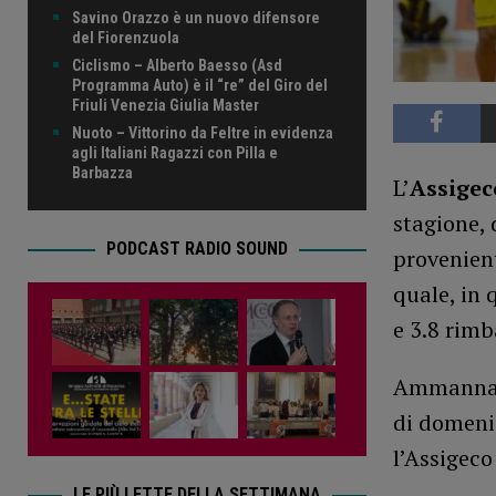
Savino Orazzo è un nuovo difensore
del Fiorenzuola
Ciclismo – Alberto Baesso (Asd
Programma Auto) è il “re” del Giro del
Friuli Venezia Giulia Master
Nuoto – Vittorino da Feltre in evidenza
agli Italiani Ragazzi con Pilla e
Barbazza
L’
Assigec
stagione, 
PODCAST RADIO SOUND
provenient
quale, in 
e 3.8 rimb
Ammannato
di domenic
l’Assigec
LE PIÙ LETTE DELLA SETTIMANA