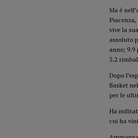
Ma è nell’
Piacenza, 
vive la su
assoluto p
anno; 9.9 
5.2 rimbal
Dopo l’es
Basket nel
per le ult
Ha militat
cui ha vin
Ammannato