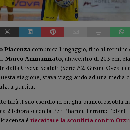
o Piacenza
comunica l’ingaggio, fino al termine 
di
Marco Ammannato
, ala\centro di 203 cm, cl
e dalla Givova Scafati (Serie A2, Girone Ovest) c
questa stagione, stava viaggiando ad una media d
alzi a partita.
 farà il suo esordio in maglia biancorossoblu ne
a 2 febbraio con la Feli Pharma Ferrara: l’obiett
o Piacenza è
riscattare la sconfitta contro Orz