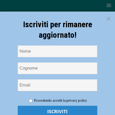
×
Iscriviti per rimanere
aggiornato!
HOME
NOTIZIE
Tennistavolo – Cortemaggiore
Procedendo accetti la privacy policy
inarrestabile, doppia vittoria a Castel Goffredo
Tennistavolo – Cortemaggiore