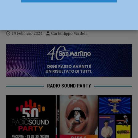
inarrestabile, doppia vittoria a Castel
Goffredo
19 Febbraio 2024
Carlofilippo Vardelli
RADIO SOUND PARTY