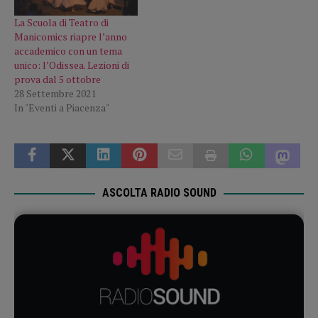
La Scuola di Teatro di
Manicomics riapre l’anno
accademico con un tema
unico: l’Odissea. Lezioni di
prova dal 5 ottobre
28 Settembre 2021
In "Eventi a Piacenza"
ASCOLTA RADIO SOUND