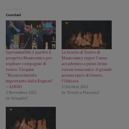
Correlati
Openmind360, è partito il
La Scuola di Teatro di
progetto Manicomics per
Manicomics riapre l’anno
ospitare compagnie di
accademico a pieno ritmo
teatro. Tarquini:
con un tema unico: il grande
“Riconoscimento
poema epico di Omero,
importante dalla Regione”
l’Odissea
– AUDIO
5 Ottobre 2021
2 Novembre 2022
In "Eventi a Piacenza"
In "Attualità"