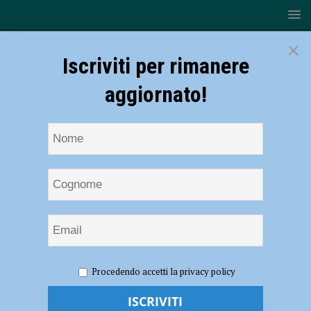
×
Iscriviti per rimanere
aggiornato!
HOME
NOTIZIE
EVENTI A PIACENZA
“Un mare
Procedendo accetti la privacy policy
senza plastica”, in scena il 17 dicembre al Teatro Manicomics
“Un mare senza plastica”, in scena il 17