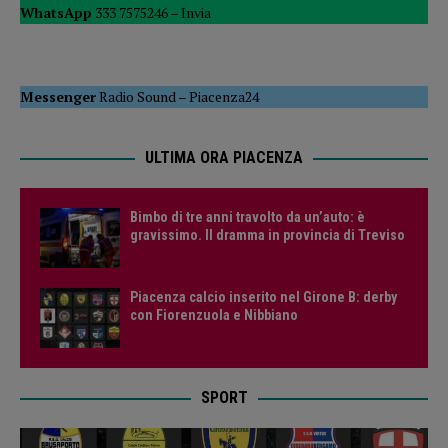
WhatsApp
333 7575246 –
Invia
Messenger
Radio Sound
–
Piacenza24
ULTIMA ORA PIACENZA
Bimbo di tre anni travolto da un’auto: è
gravissimo. Il dramma in provincia di Treviso
Piacenza calcio inserito nel Girone B: derby
con Fiorenzuola e Nibbiano
SPORT