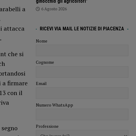
ginocchio gli agricoltori”
arabelli a
6 Agosto 2026
.
i attacca
RICEVI VIA MAIL LE NOTIZIE DI PIACENZA
.
Nome
nt che si
Cognome
ch
ortandosi
i a firmare
Email
13 con il
riva
Numero WhatsApp
Professione
l segno