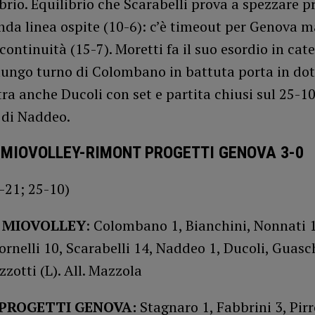
ibrio. Equilibrio che Scarabelli prova a spezzare
nda linea ospite (10-6): c’è timeout per Genova m
ontinuità (15-7). Moretti fa il suo esordio in cat
 lungo turno di Colombano in battuta porta in do
tra anche Ducoli con set e partita chiusi sul 25-1
 di Naddeo.
 MIOVOLLEY-RIMONT PROGETTI GENOVA 3-0
-21; 25-10)
 MIOVOLLEY
: Colombano 1, Bianchini, Nonnati 
ornelli 10, Scarabelli 14, Naddeo 1, Ducoli, Guasc
zzotti (L). All. Mazzola
PROGETTI GENOVA:
Stagnaro 1, Fabbrini 3, Pirr