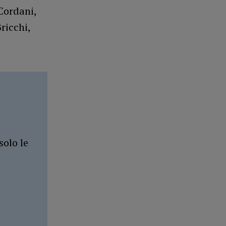
Cordani,
ricchi,
solo le