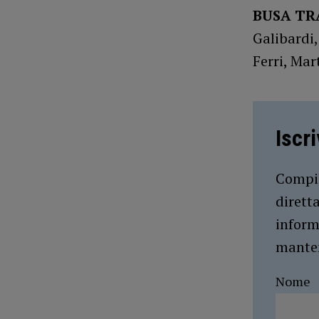
BUSA TR
Galibardi,
Ferri, Mar
Iscr
Compil
dirett
inform
manten
Nome