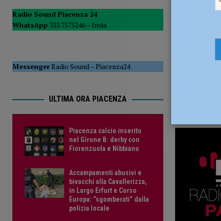
PIACENZA
Radio Sound Piacenza 24
WhatsApp
333 7575246 –
Invia
[ 6 Agosto 2026 ]
Scoperto durante il furto in un bar aggre
CRONACA PIACENZA
[ 6 Agosto 2026 ]
Piacenza calcio inserito nel Girone B: d
Messenger
Radio Sound
–
Piacenza24
ULTIMA ORA PIACENZA
Piacenza calcio inserito
nel Girone B: derby con
Fiorenzuola e Nibbiano
Accampamenti abusivi e
bivacchi alla Cavallerizza,
in Largo Erfurt e Corso
Europa: “sgomberati” dalla
polizia locale