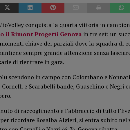
MioVolley conquista la quarta vittoria in campio
o il Rimont Progetti Genova
in tre set: un suc
 momenti chiave dei parziali dove la squadra di 
antiene sempre grande attenzione senza lascia
sarie di rientrare in gara.
blu scendono in campo con Colombano e Nonnati
 Cornelli e Scarabelli bande, Guaschino e Negri c
bero.
nuto di raccoglimento e l’abbraccio di tutto l’Eve
per ricordare Rosalba Algieri, si entra subito nel 
tro con Cornelli e Negri (6-3), Genova ribatte