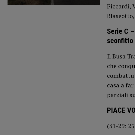
Piccardi, V
Blaseotto,
Serie C –
sconfitto
Il Busa Tr
che conqui
combattut
casa a far
parziali s
PIACE V
(31-29; 25