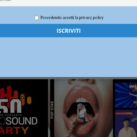
disce i titolari ferendone uno: bloccato e arrestato poco dopo la fuga
Procedendo accetti la privacy policy
erby con Fiorenzuola e Nibbiano
CALCIO
RADIO SOUND PARTY