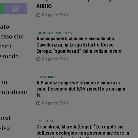
AUDIO
6 Agosto 2026
nato
CRONACA PIACENZA
cesso che
Accampamenti abusivi e bivacchi alla
Cavallerizza, in Largo Erfurt e Corso
coach
Europa: “sgomberati” dalla polizia locale
re modo
6 Agosto 2026
ECONOMIA
 in
A Piacenza imprese straniere ancora in
calo, flessione del 6,3% rispetto a un anno
entrali con
fa
6 Agosto 2026
rest
POLITICA
vivo
Crisi idrica, Murelli (Lega): “Le regole sul
deflusso ecologico non possono mettere in