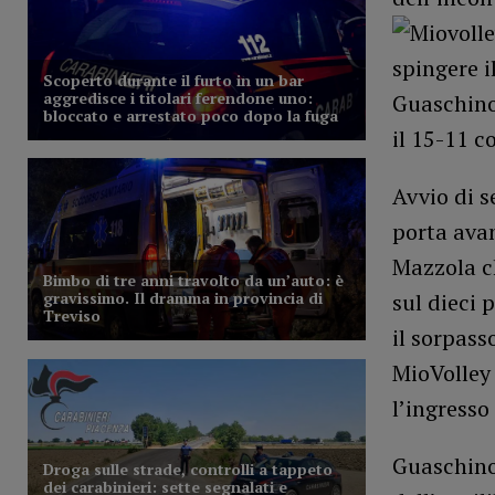
spingere i
Guaschino
il 15-11 c
Avvio di s
porta avan
Mazzola c
sul dieci 
il sorpass
MioVolley 
l’ingresso
Guaschino