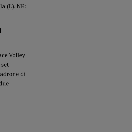
la (L). NE:
i
ace Volley
 set
padrone di
 due