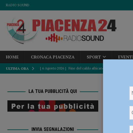
RADIO SOUND
HOME
CRONACA PIACENZA
SPORT
EVENT
[ 6 Agosto 2026 ]
Fine del caldo africano, Paolo Corazzo
ULTIMA ORA
ATTUALITÀ
HOME
[ 6 Agosto 2026 ]
Accampamenti abusivi e bivacchi alla Cav
LA TUA PUBBLICITÀ QUI
CRONACA PIACENZA
Volley,
[ 6 Agosto 2026 ]
Crisi idrica, Murelli (Lega): “Le regole 
MioVol
POLITICA
INVIA SEGNALAZIONI
[ 6 Agosto 2026 ]
Droga sulle strade, controlli a tappeto de
29 Ottobre