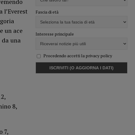
 premendo
a l’Everest
Fascia di età
egoria
te un ace
Interesse principale
0 da una
Procedendo accetti la privacy policy
12,
hino 8,
o 7,