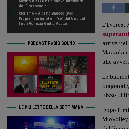
Savino Orazzo è un nuovo difensore
del Fiorenzuola
Ciclismo – Alberto Baesso (Asd
Programma Auto) è il “re” del Giro del
L’Everest 
Friuli Venezia Giulia Master
superand
arriva nei
PODCAST RADIO SOUND
Mazzola m
alle avver
Le bianco
diagonale,
Fizzotti li
LE PIÙ LETTE DELLA SETTIMANA
Dopo il mi
MioVolley 
dell’incon