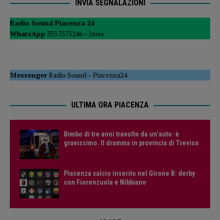
INVIA SEGNALAZIONI
Radio Sound Piacenza 24
WhatsApp
333 7575246 –
Invia
Messenger
Radio Sound
–
Piacenza24
ULTIMA ORA PIACENZA
Bimbo di tre anni travolto da un’auto: è
gravissimo. Il dramma in provincia di Treviso
Piacenza calcio inserito nel Girone B: derby
con Fiorenzuola e Nibbiano