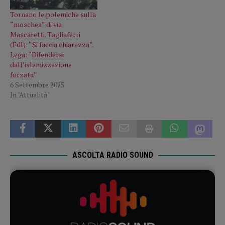
Tornano le polemiche sulla
“moschea” di via
Mascaretti. Tagliaferri
(FdI): “Si faccia chiarezza”.
Lega: “Difendersi
dall’islamizzazione
forzata”
6 Settembre 2025
In "Attualità"
ASCOLTA RADIO SOUND