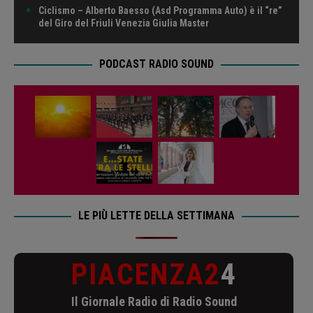
Ciclismo – Alberto Baesso (Asd Programma Auto) è il “re”
del Giro del Friuli Venezia Giulia Master
PODCAST RADIO SOUND
LE PIÙ LETTE DELLA SETTIMANA
PIACENZA2
4
Il Giornale Radio di Radio Sound