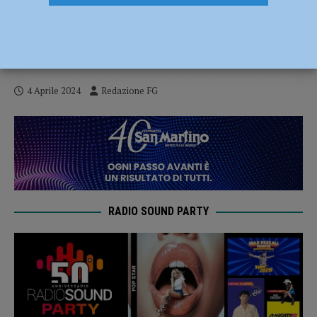
Lega e FdI: “Il Comune spende 12 mila
euro per un avvocato di Parma invece di
impiegare i legali dell’ente, perché?”
4 Aprile 2024
Redazione FG
RADIO SOUND PARTY