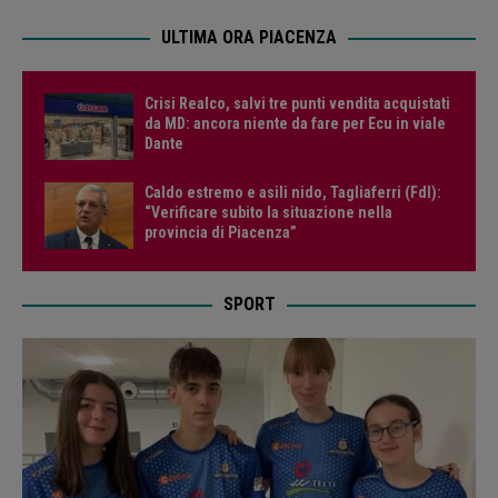
ULTIMA ORA PIACENZA
Crisi Realco, salvi tre punti vendita acquistati
da MD: ancora niente da fare per Ecu in viale
Dante
Caldo estremo e asili nido, Tagliaferri (FdI):
“Verificare subito la situazione nella
provincia di Piacenza”
SPORT