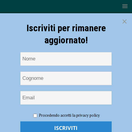
×
Iscriviti per rimanere
aggiornato!
HOME
NOTIZIE
ATTUALITÀ
Biometano, il
Procedendo accetti la privacy policy
Comitato contrario: “Dal sindaco valutazioni infondate e imparziali”
Biometano, il Comitato contrario: “Dal