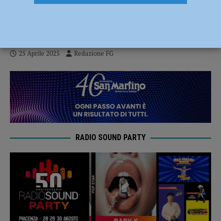
sindaco valutazioni infondate e
imparziali”
25 Aprile 2025
Redazione FG
RADIO SOUND PARTY