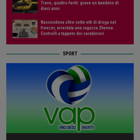
Travo, quattro feriti: grave un bambino di
dieci anni
Nascondeva oltre sette etti di droga nel
freezer, arrestata una ragazza 25enne.
Controlli a tappeto dei carabinieri
SPORT