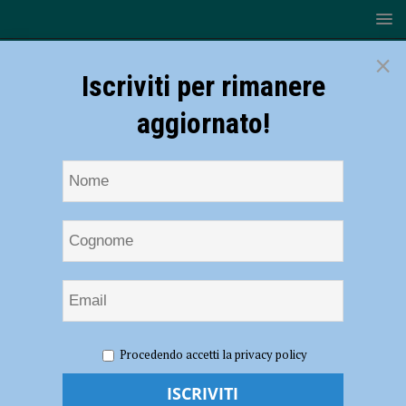
×
Iscriviti per rimanere
aggiornato!
HOME
NOTIZIE
POLITICA
Concessione A21, più
Procedendo accetti la privacy policy
vicina anche per la tangenziale di Castel San Giovanni. Lega: “Passo
importante”