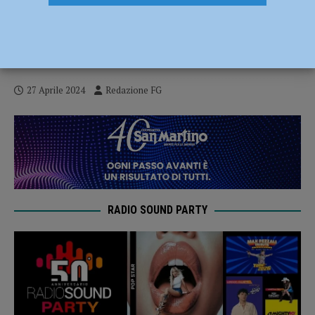
Concessione A21, più vicina anche per la
tangenziale di Castel San Giovanni. Lega:
“Passo importante”
27 Aprile 2024
Redazione FG
RADIO SOUND PARTY