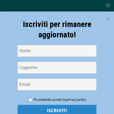
×
Iscriviti per rimanere
aggiornato!
HOME
NOTIZIE
ATTUALITÀ
Consolidamento
Procedendo accetti la privacy policy
strutturale di Bastione Borghetto, Torrione Fodesta e Caserma Dal
Verme: dal Demanio tre milioni di euro