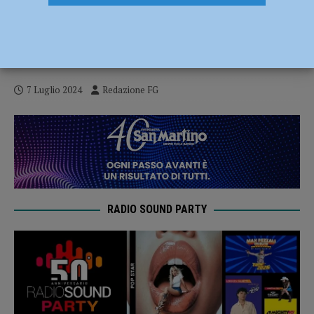
Consolidamento strutturale di Bastione
Borghetto, Torrione Fodesta e Caserma
Dal Verme: dal Demanio tre milioni di euro
7 Luglio 2024
Redazione FG
RADIO SOUND PARTY