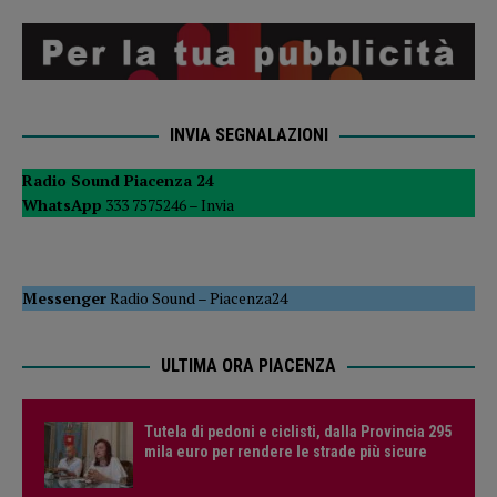
INVIA SEGNALAZIONI
Radio Sound Piacenza 24
WhatsApp
333 7575246 –
Invia
Messenger
Radio Sound
–
Piacenza24
ULTIMA ORA PIACENZA
Tutela di pedoni e ciclisti, dalla Provincia 295
mila euro per rendere le strade più sicure